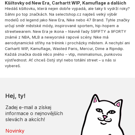
Kšiltovky od New Era, Carhartt WIP, Kamuflage a dalších
Hledáš kšiltovku, která nejen dobře vypadá, ale taky ti vydrží roky?
Sáhni po top značkách. Na selectshop.cz najdeš velký výběr
modelů od legend jako New Era, Nike nebo 47 Brand. Tyhle značky
určují směr městské módy, inspirované sportem, hip-hopem a
streetwearem. New Era je ikona – hlavně řady 59FIFTY a 9FORTY
známé z NBA, MLB a newyorské rapové scény. Nike má
aerodynamické střihy na trénink i procházky městem. A nechybí ani
Carhartt WIP, Kamuflage, Wasted Paris, Mercur, Dime a Ripndip.
Každá značka dodá něco jiného – vtip, minimalismus, punkovou
výstřednost. Ať chceš čistý styl nebo totální street – u nás si
vybereš.
Hej, ty!
Zadej e-mail a získej
informace o nejnovějších
slevách a akcích!
Novinky