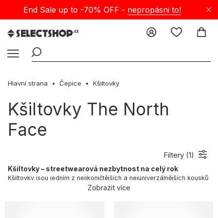
End Sale up to -70% OFF -
nepropásni to!
Hlavní strana
Čepice
Kšiltovky
Kšiltovky The North
Face
Filtery (
1
)
Kšiltovky – streetwearová nezbytnost na celý rok
Kšiltovky jsou jedním z nejikoničtějších a nejuniverzálnějších kousků
ve streetwearu. Jejich historie sahá ke sportovním arénám, ale
Zobrazit více
dnes jsou pevnou součástí každodenních outfitů – jak pánských,
tak dámských. Na selectshop.cz najdeš obrovský výběr modelů,
které osloví jak klasické fanoušky, tak ty, co jedou v nových