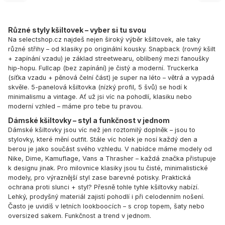
Různé styly kšiltovek – vyber si tu svou
Na selectshop.cz najdeš nejen široký výběr kšiltovek, ale taky
různé střihy – od klasiky po originální kousky. Snapback (rovný kšilt
+ zapínání vzadu) je základ streetwearu, oblíbený mezi fanoušky
hip-hopu. Fullcap (bez zapínání) je čistý a moderní. Truckerka
(síťka vzadu + pěnová čelní část) je super na léto – větrá a vypadá
skvěle. 5-panelová kšiltovka (nízký profil, 5 švů) se hodí k
minimalismu a vintage. Ať už jsi víc na pohodlí, klasiku nebo
moderní vzhled – máme pro tebe tu pravou.
Dámské kšiltovky – styl a funkčnost v jednom
Dámské kšiltovky jsou víc než jen roztomilý doplněk – jsou to
stylovky, které mění outfit. Stále víc holek je nosí každý den a
berou je jako součást svého vzhledu. V nabídce máme modely od
Nike, Dime, Kamuflage, Vans a Thrasher – každá značka přistupuje
k designu jinak. Pro milovnice klasiky jsou tu čisté, minimalistické
modely, pro výraznější styl zase barevné potisky. Praktická
ochrana proti slunci + styl? Přesně tohle tyhle kšiltovky nabízí.
Lehký, prodyšný materiál zajistí pohodlí i při celodenním nošení.
Často je uvidíš v letních lookboocích – s crop topem, šaty nebo
oversized sakem. Funkčnost a trend v jednom.