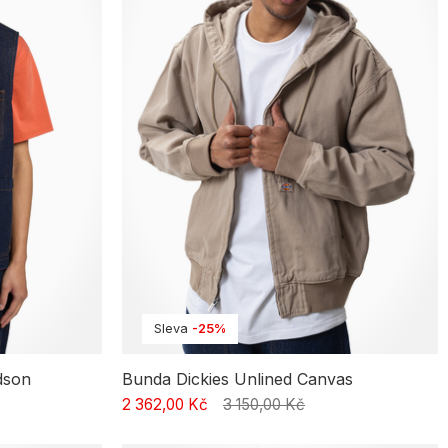
Sleva
-25%
dson
Bunda Dickies Unlined Canvas
2 362,00 Kč
3 150,00 Kč