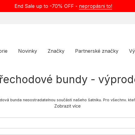
End Sale up to -70% OFF -
nepropásni to!
orie
Novinky
Značky
Partnerské značky
Vý
řechodové bundy - výprod
odová bunda nepostradatelnou součástí našeho šatníku. Pro všechny, kte
í speciální nabídce najdete široký výběr bund, které jsou ideální pro ch
Zobrazit více
pro městský vzhled. Přechodné bundy z naší kolekce vám zaručí pohodlí
 vyhovovat vašemu stylu a potřebám. Pokud se chcete připravit na měníc
 modelů a zajistěte si pohodlí v chladnějších dnech.