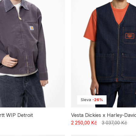
Sleva
-26%
tt WIP Detroit
Vesta Dickies x Harley-Davi
2 250,00 Kč
3 037,00 Kč