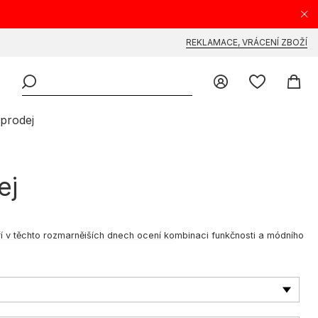
REKLAMACE, VRÁCENÍ ZBOŽÍ
prodej
ej
ří v těchto rozmarnějších dnech ocení kombinaci funkčnosti a módního
ladnější dny roku. Od lehkých, prodyšných modelů přes bundy z
 a zároveň vás ochrání před větrem a nečekaným deštěm. A díky
í se povětrnostní podmínky, aniž byste se vzdali módního vzhledu,