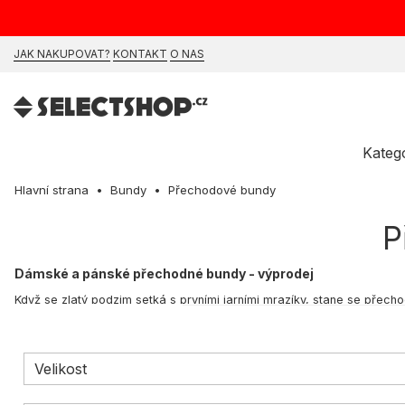
JAK NAKUPOVAT?
KONTAKT
O NAS
Kateg
Hlavní strana
Bundy
Přechodové bundy
P
Dámské a pánské přechodné bundy - výprodej
Když se zlatý podzim setká s prvními jarními mrazíky, stane se přech
designu, jsme připravili výjimečný výprodej přechodových bund! V naš
odolných, nepromokavých materiálů až po stylovější modely ideální 
různým vzorům a barvám si můžete vybrat dokonalý model, který bude
Velikost
využijte našeho výprodeje přechodových bund. Objevte širokou nabídku