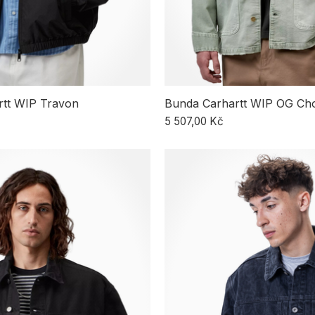
rtt WIP Travon
Bunda Carhartt WIP OG Ch
5 507,00 Kč