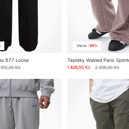
%
Sleva
-39%
ies 877 Loose
Tepláky Wasted Paris Splin
1 912,00 Kč
1 406,00 Kč
2 306,00 Kč