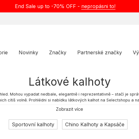
End Sale up to -70% OFF -
nepropásni to!
orie
Novinky
Značky
Partnerské značky
Vý
Látkové kalhoty
ed. Mohou vypadat nedbale, elegantně i reprezentativně – stačí je správn
 cítíš volně. Prohlédni si nabídku látkových kalhot na Selectshopu a najdi
Zobrazit více
S výběrem modelů pánských i dámských z nabídky Selectshop můžeš tvořit 
měkký, elastický materiál, který neškrtí a udrží komfort během dne. - **
Sportovní kalhoty
Chino Kalhoty a Kapsáče
složitou péči ani žehlení.