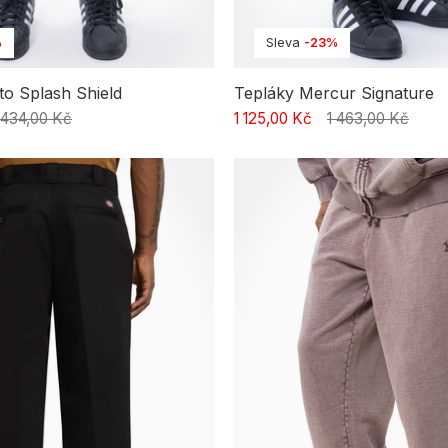
%
Sleva
-23%
to Splash Shield
Tepláky Mercur Signature
 434,00 Kč
1 125,00 Kč
1 463,00 Kč