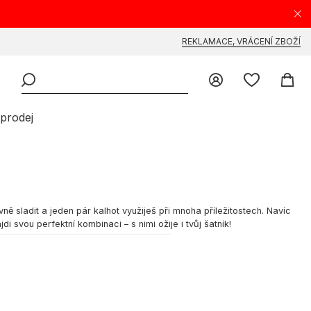
REKLAMACE, VRÁCENÍ ZBOŽÍ
prodej
ě sladit a jeden pár kalhot využiješ při mnoha příležitostech. Navíc
 svou perfektní kombinaci – s nimi ožije i tvůj šatník!
originální outfity. Stačí málo – jednobarevné triko a neotřelý střih
Univerzálnost:** vhodné doma, do práce, na procházku i společenské