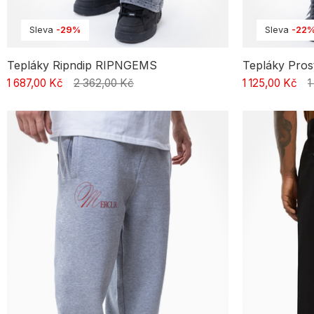
Sleva
-29%
Sleva
-22
Tepláky Ripndip RIPNGEMS
Tepláky Pros
1 687,00 Kč
2 362,00 Kč
1 125,00 Kč
1