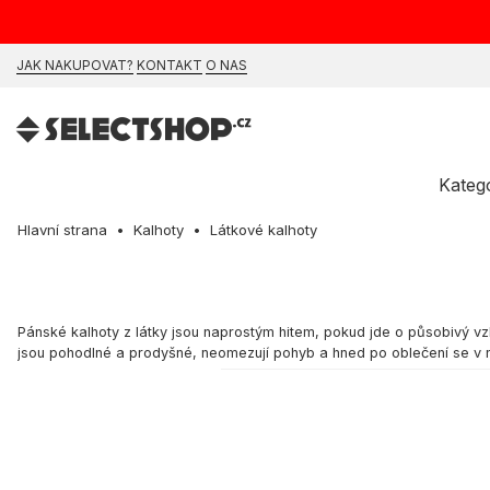
JAK NAKUPOVAT?
KONTAKT
O NAS
Kateg
Hlavní strana
Kalhoty
Látkové kalhoty
Pánské kalhoty z látky
jsou naprostým hitem, pokud jde o působivý vzhl
jsou pohodlné a prodyšné, neomezují pohyb a hned po oblečení se v nich
Látkové kalhoty – charakteristika
Pánské látkové kalhoty jsou pohodlným řešením do mnoha příležitostí. 
látkových kalhot vytvoří stylový look. Proč je nosit? - **Pohodlí:** 
události. - **Snadná údržba:** většinou vhodné do pračky, nevyžadují 