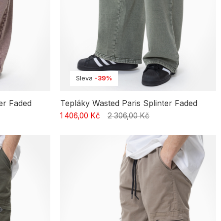
Sleva
-39%
ter Faded
Tepláky Wasted Paris Splinter Faded
1 406,00 Kč
2 306,00 Kč