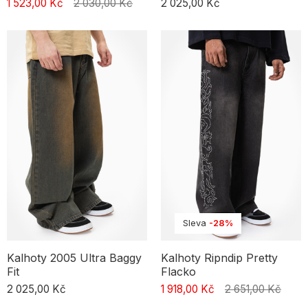
1 523,00 Kč
2 030,00 Kč
2 025,00 Kč
Sleva
-28%
Kalhoty 2005 Ultra Baggy
Kalhoty Ripndip Pretty
Fit
Flacko
2 025,00 Kč
1 918,00 Kč
2 651,00 Kč