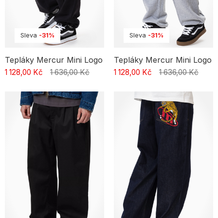
Sleva
-31%
Sleva
-31%
Tepláky Mercur Mini Logo
Tepláky Mercur Mini Logo
1 128,00 Kč
1 636,00 Kč
1 128,00 Kč
1 636,00 Kč