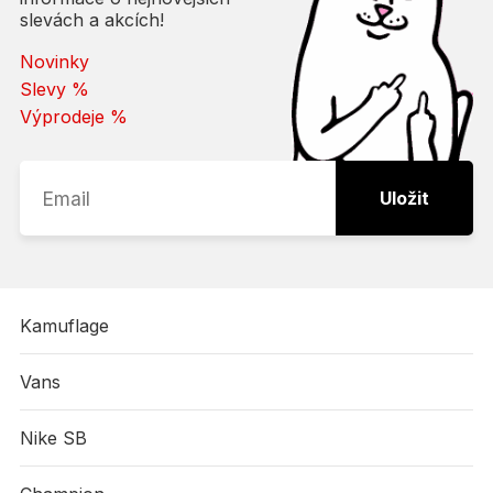
slevách a akcích!
Novinky
Slevy %
Výprodeje %
Uložit
Kamuflage
Vans
Nike SB