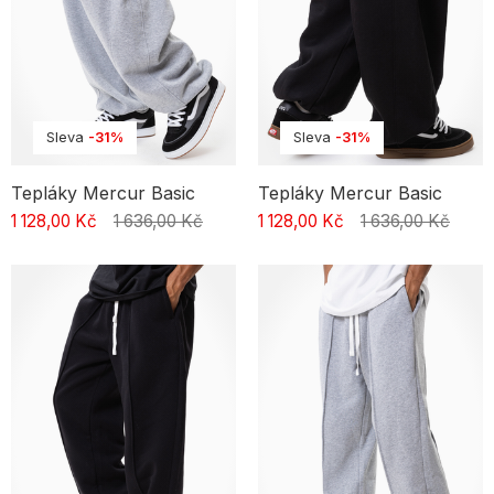
Sleva
-31%
Sleva
-31%
Tepláky Mercur Basic
Tepláky Mercur Basic
1 128,00 Kč
1 636,00 Kč
1 128,00 Kč
1 636,00 Kč