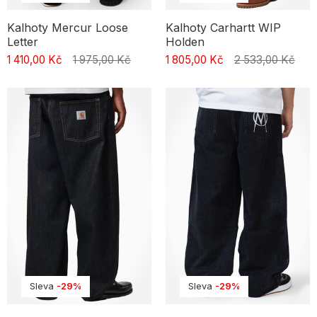
Kalhoty Mercur Loose
Kalhoty Carhartt WIP
Letter
Holden
1 410,00 Kč
1 975,00 Kč
1 805,00 Kč
2 533,00 Kč
Sleva
-29%
Sleva
-29%