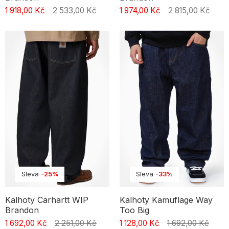
1 918,00 Kč
2 533,00 Kč
1 974,00 Kč
2 815,00 Kč
Sleva
-25%
Sleva
-33%
Kalhoty Carhartt WIP
Kalhoty Kamuflage Way
Brandon
Too Big
1 692,00 Kč
2 251,00 Kč
1 128,00 Kč
1 692,00 Kč