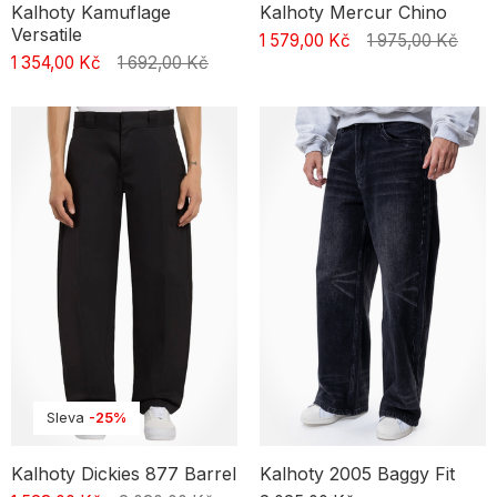
Kalhoty Kamuflage
Kalhoty Mercur Chino
Versatile
1 579,00 Kč
1 975,00 Kč
1 354,00 Kč
1 692,00 Kč
Sleva
-25%
Kalhoty Dickies 877 Barrel
Kalhoty 2005 Baggy Fit