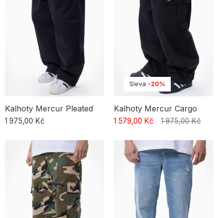
Baggy kalhoty kombinují pohodlí se stylem. Jsou skvělé pro ty, kdo
oceňují volnější střih a neomezený pohyb. Nabízíme modely vhodné
na denní nošení, do práce i na víkendové výlety.
Sleva
-20%
Kalhoty Mercur Pleated
Kalhoty Mercur Cargo
1 975,00 Kč
1 579,00 Kč
1 975,00 Kč