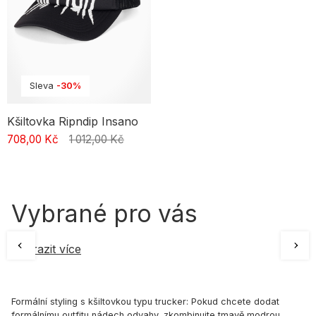
Sleva
-30%
Kšiltovka Ripndip Insano
708,00 Kč
1 012,00 Kč
Vybrané pro vás
Zobrazit více
Formální styling s kšiltovkou typu trucker: Pokud chcete dodat
formálnímu outfitu nádech odvahy, zkombinujte tmavě modrou