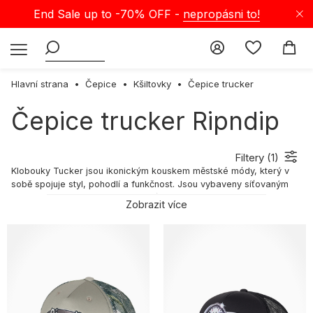
End Sale up to -70% OFF -
nepropásni to!
Hlavní strana
Čepice
Kšiltovky
Čepice trucker
Čepice trucker Ripndip
Filtery (
1
)
Klobouky Tucker jsou ikonickým kouskem městské módy, který v
sobě spojuje styl, pohodlí a funkčnost. Jsou vybaveny síťovaným
panelem v zadní části, který zajišťuje vynikající ventilaci, takže jsou
Zobrazit více
ideální volbou pro horké dny.
Baseballová čepice Tucker - jaký styl se k ní nejlépe hodí?
Chcete svůj outfit obohatit o zajímavý stylový prvek v podobě
kšiltovky typu trucker? Je to snadné! Zde je několik outfitů
vytvořených našimi odborníky: Nenucený styling s kšiltovkou
trucker: K černé kšiltovce trucker s klasickým logem na přední
straně se hodí bílé tričko s potiskem a jednoduché džíny ve vintage
stylu. Pro chladnější dny přidejte pohodlné tenisky a lehkou bundu