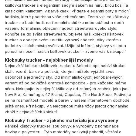
kšiltovku trucker s elegantním šedým sakem na míru, bílou košilí a
klasickými kalhotami v barvě khaki. Přidejte elegantní boty a módní
hodinky, které podtrhnou vaše sebevědomí. Tento vzhled kšiltovky
trucker se bude hodit na formální schůzku nebo událost a dodá
vašemu formálnímu oblečení nádech streetwearového stylu.
Ponořte se do světa streetwearu, objevte naši kolekci kšiltovek
trucker a dodejte svému outfitu výrazný nádech, díky kterému
budete v ulicích města vyčnívat. Užijte si ležérní, stylový vzhled a
pohodlné nošení našich kšiltovek trucker - zveme vás k nákupu!"
Klobouky trucker - nejoblíbenější modely
Nejnovější kolekce kšiltovek trucker u Selectshopu nabízí širokou
škálu vzorů, barev a potisků, kterými můžete vyjádřit svou
osobnost a jedinečný styl. Od minimalistických jednobarevných
variant až po odvážné grafické kompozice - pro každého máme
něco. Nakupujte ty nejlepší kšiltovky od známých značek, jako jsou
New Era
,
Kamuflage
,
47 Brand
,
Capslab
,
The North Face
. Podívejte
se na rozmanitost modelů a barev v našem internetovém obchodě
ještě dnes. Při nákupu v Selectshopu máte vždy jistotu originálního
zboží z nejnovějších kolekcí.
Klobouky Trucker - z jakého materiálu jsou vyrobeny
Pánské kšiltovky trucker jsou obvykle vyrobeny z kombinace
bavlny a polyesteru. Tyto materiály poskytují pohodlí, větrání a