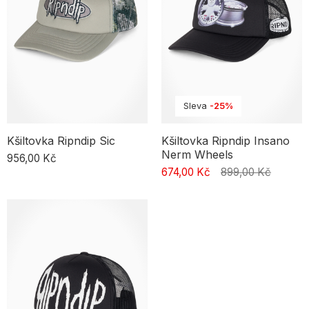
na zip nebo manšestrovou košili. Tento ležérní vzhled je ideální pro
každodenní vycházky, setkání s přáteli nebo procházky po městě.
Kšiltovka trucker dodá vašemu vzhledu ležérní nádech a podtrhne
váš streetový styl. Sportovní styl s kšiltovkou trucker: Pro aktivní lidi
je ideální pánská kšiltovka trucker v kontrastní barvě se sportovním
potiskem loga. Zkombinujte ji s vypasovaným sportovním tričkem,
tepláky a pohodlnými teniskami. Přidejte pohodlný batoh přes
rameno, do kterého prakticky uložíte své věci. Tento styling je
Sleva
-25%
ideální na trénink, procházku nebo jakoukoli sportovní aktivitu,
kterou máte rádi.
Kšiltovka Ripndip Sic
Kšiltovka Ripndip Insano
Nerm Wheels
956,00 Kč
674,00 Kč
899,00 Kč