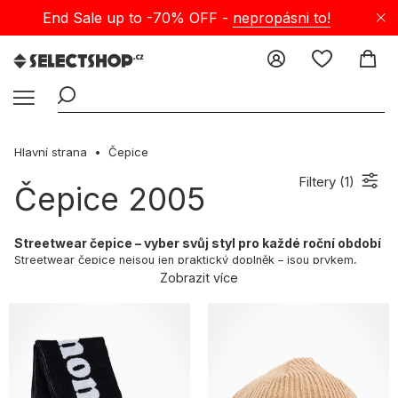
End Sale up to -70% OFF -
nepropásni to!
Hlavní strana
Čepice
Filtery (
1
)
Čepice 2005
Streetwear čepice – vyber svůj styl pro každé roční období
Streetwear čepice nejsou jen praktický doplněk – jsou prvkem,
který dodává každému městskému outfitu osobitý charakter. Ať už
Zobrazit více
hledáš klasickou kšiltovku, měkké beanie, výrazný bucket hat nebo
pilotku s kožešinou, na Selectshopu najdeš modely perfektně
odpovídající současným urban trendům. Nabídka zahrnuje jak
nadčasové, univerzální střihy, tak i odvážné kousky od top
streetwear značek:
New Era
,
Carhartt WIP
,
Kamuflage
,
47 Brand
,
The North Face
,
Ripndip
,
Vans
,
2005
,
Prosto
,
Relab
,
Dickies
a řady
dalších.