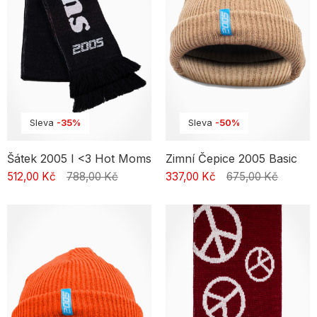
Vyber čepici, která vyjádří tvůj styl a pomůže ti vyniknout – bez
ohledu na počasí, sezonu nebo příležitost.
Streetwear čepice — charakteristika
Trend nošení čepic v streetwearu vychází z hip-hop kultury.
Dominoval americké hudební scéně v 80. a 90. letech. Kšiltovky a
beanie se staly ikonickými kousky garderoby rapperů, DJů a
dalších umělců, kteří formovali svůj styl prostřednictvím hudby i
módy. Dnes jsou tyto čepice nedílnou součástí streetového stylu
Sleva
-35%
Sleva
-50%
mladých lidí, kteří chtějí vyjádřit svou individualitu a příslušnost ke
streetwear komunitě. Mnoho značek nabízí vlastní verze čepic,
často s výraznými logy nebo potisky.
Šátek 2005 I <3 Hot Moms
Zimní Čepice 2005 Basic
512,00 Kč
788,00 Kč
337,00 Kč
675,00 Kč