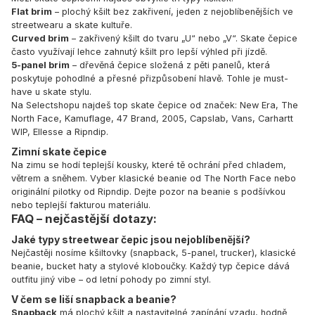
Flat brim
– plochý kšilt bez zakřivení, jeden z nejoblíbenějších ve
streetwearu a skate kultuře.
Curved brim
– zakřivený kšilt do tvaru „U“ nebo „V“. Skate čepice
často využívají lehce zahnutý kšilt pro lepší výhled při jízdě.
5-panel brim
– dřevěná čepice složená z pěti panelů, která
poskytuje pohodlné a přesné přizpůsobení hlavě. Tohle je must-
have u skate stylu.
Na Selectshopu najdeš top skate čepice od značek:
New Era
,
The
North Face
,
Kamuflage
,
47 Brand
,
2005
,
Capslab
,
Vans
,
Carhartt
WIP
,
Ellesse
a
Ripndip
.
Zimní skate čepice
Na zimu se hodí teplejší kousky, které tě ochrání před chladem,
větrem a sněhem. Vyber klasické beanie od
The North Face
nebo
originální pilotky od
Ripndip
. Dejte pozor na beanie s podšívkou
nebo teplejší fakturou materiálu.
FAQ – nejčastější dotazy:
Jaké typy streetwear čepic jsou nejoblíbenější?
Nejčastěji nosíme kšiltovky (snapback, 5-panel, trucker), klasické
beanie, bucket haty a stylové kloboučky. Každý typ čepice dává
outfitu jiný vibe – od letní pohody po zimní styl.
V čem se liší snapback a beanie?
Snapback
má plochý kšilt a nastavitelné zapínání vzadu, hodně