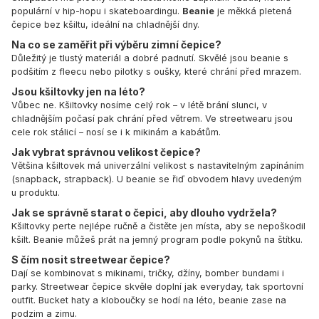
populární v hip-hopu i skateboardingu.
Beanie
je měkká pletená
čepice bez kšiltu, ideální na chladnější dny.
Na co se zaměřit při výběru zimní čepice?
Důležitý je tlustý materiál a dobré padnutí. Skvělé jsou beanie s
podšitím z fleecu nebo pilotky s oušky, které chrání před mrazem.
Jsou kšiltovky jen na léto?
Vůbec ne. Kšiltovky nosíme celý rok – v létě brání slunci, v
chladnějším počasí pak chrání před větrem. Ve streetwearu jsou
cele rok stálicí – nosí se i k mikinám a kabátům.
Jak vybrat správnou velikost čepice?
Většina kšiltovek má univerzální velikost s nastavitelným zapínáním
(snapback, strapback). U beanie se řiď obvodem hlavy uvedeným
u produktu.
Jak se správně starat o čepici, aby dlouho vydržela?
Kšiltovky perte nejlépe ručně a čistěte jen místa, aby se nepoškodil
kšilt. Beanie můžeš prát na jemný program podle pokynů na štítku.
S čím nosit streetwear čepice?
Dají se kombinovat s mikinami, tričky, džíny, bomber bundami i
parky. Streetwear čepice skvěle doplní jak everyday, tak sportovní
outfit. Bucket haty a kloboučky se hodí na léto, beanie zase na
podzim a zimu.