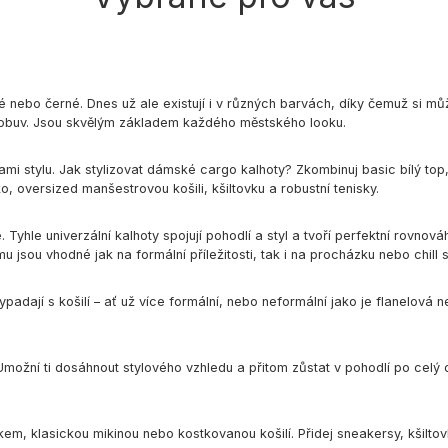
 nebo černé. Dnes už ale existují i v různých barvách, díky čemuž si může
í obuv. Jsou skvělým základem každého městského looku.
onami stylu. Jak stylizovat dámské cargo kalhoty? Zkombinuj basic bílý t
ko, oversized manšestrovou košili, kšiltovku a robustní tenisky.
hle univerzální kalhoty spojují pohodlí a styl a tvoří perfektní rovnová
u jsou vhodné jak na formální příležitosti, tak i na procházku nebo chill 
ypadají s košilí – ať už více formální, nebo neformální jako je flanelo
možní ti dosáhnout stylového vzhledu a přitom zůstat v pohodlí po celý 
čkem, klasickou mikinou nebo kostkovanou košilí. Přidej sneakersy, kšilto