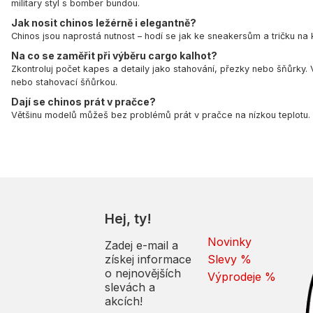
military styl s bomber bundou.
Jak nosit chinos ležérně i elegantně?
Chinos jsou naprostá nutnost – hodí se jak ke sneakersům a tričku na
Na co se zaměřit při výběru cargo kalhot?
Zkontroluj počet kapes a detaily jako stahování, přezky nebo šňůrky.
nebo stahovací šňůrkou.
Dají se chinos prát v pračce?
Většinu modelů můžeš bez problémů prát v pračce na nízkou teplotu. Vž
Hej, ty!
Novinky
Zadej e-mail a
získej informace
Slevy %
o nejnovějších
Výprodeje %
slevách a
akcích!