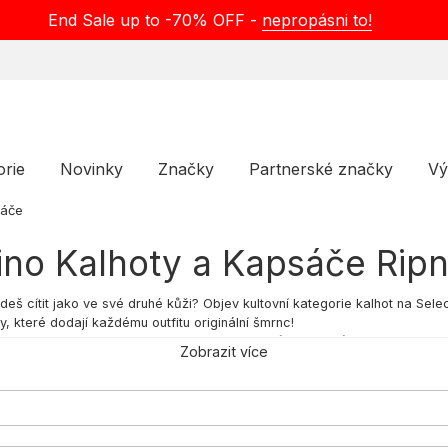
End Sale up to -70% OFF -
nepropásni to!
orie
Novinky
Značky
Partnerské značky
Vý
sáče
ino Kalhoty a Kapsáče Ripn
deš cítit jako ve své druhé kůži? Objev kultovní kategorie kalhot na Sele
, které dodají každému outfitu originální šmrnc!
ených baggy kalhot. Naše široké kalhoty, přizpůsobené různým preferencím
Zobrazit více
me baggy jeans, které kombinují klasický denim s volnějším střihem. Naš
hot – každý si tu najde to své.
 design inspirovaný vojenským stylem nabízí volnost pohybu, díky čemuž mů
vidualitu. Typickým prvkem jsou multifunkční kapsy různých velikostí a umíst