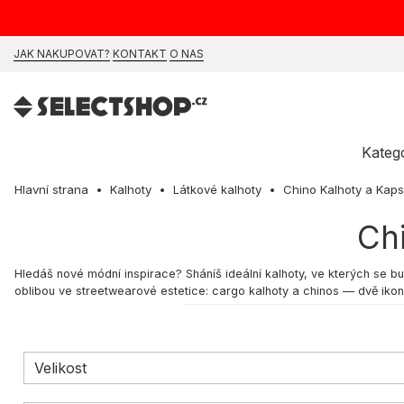
JAK NAKUPOVAT?
KONTAKT
O NAS
Kateg
Hlavní strana
Kalhoty
Látkové kalhoty
Chino Kalhoty a Kap
Ch
Hledáš nové módní inspirace? Sháníš ideální kalhoty, ve kterých se bu
oblibou ve streetwearové estetice: cargo kalhoty a chinos — dvě ikony
V kategorii "Chino / Cargo kalhoty" najdeš široký výběr, včetně oblíb
perfektně zapadají do casual trendů. Pro milovníky denimu doporučuje
pohodlí a stylu. Prozkoumej naši rozmanitou nabídku chinos a cargo kal
Velikost
Pánské
cargo kalhoty
— charakteristika
Tyhle všestranné kalhoty jsou poctou pohodlí a stylu. Jejich unikátní
ty, kteří mají rádi volnější, casual outfity a chtějí vyjádřit svou indi