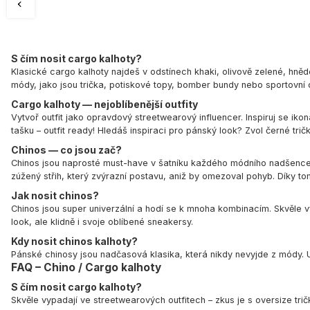
S čím nosit cargo kalhoty?
Klasické cargo kalhoty najdeš v odstínech khaki, olivově zelené, hnědé
módy, jako jsou trička, potiskové topy, bomber bundy nebo sportovn
Cargo kalhoty — nejoblíbenější outfity
Vytvoř outfit jako opravdový streetwearový influencer. Inspiruj se ik
tašku – outfit ready! Hledáš inspiraci pro pánský look? Zvol černé trič
Chinos
— co jsou zač?
Chinos jsou naprosté must-have v šatníku každého módního nadšence. Ty
zúžený střih, který zvýrazní postavu, aniž by omezoval pohyb. Díky tom
Jak nosit chinos?
Chinos jsou super univerzální a hodí se k mnoha kombinacím. Skvěle v
look, ale klidně i svoje oblíbené sneakersy.
Kdy nosit chinos kalhoty?
Pánské chinosy
jsou nadčasová klasika, která nikdy nevyjde z módy. U
FAQ – Chino / Cargo kalhoty
S čím nosit cargo kalhoty?
Skvěle vypadají ve streetwearových outfitech – zkus je s oversize tri