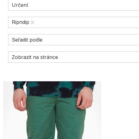
Určení
jako je pevná bavlna, denim nebo směsi tkanin – právě tyto materiály 
tvého stylu.
Ripndip
Seřadit podle
Zobrazit na stránce