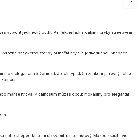
š vytvořit jedinečný outfit. Perfektně ladí s dalšími prvky streetwear
op, výrazné sneakersy, trendy sluneční brýle a jednoduchou shopper
hu mezi elegancí a ležérností. Jejich typickým znakem je rovný, lehce
s kámoši.
vá nebo manšestrová. K chinosům můžeš obout mokasíny pro elegantní
den.
vku nebo shopperku a městský outfit máš hotový. Můžeš zkusit i víc