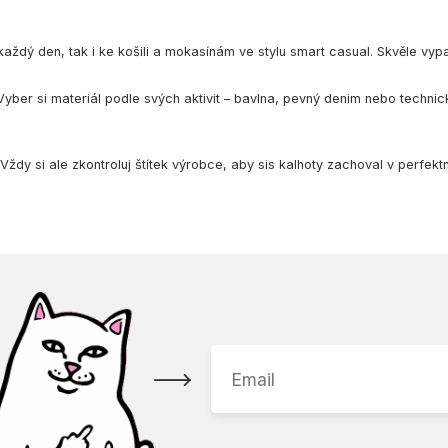
 každý den, tak i ke košili a mokasínám ve stylu smart casual. Skvěle v
 Vyber si materiál podle svých aktivit – bavlna, pevný denim nebo techn
dy si ale zkontroluj štítek výrobce, aby sis kalhoty zachoval v perfekt