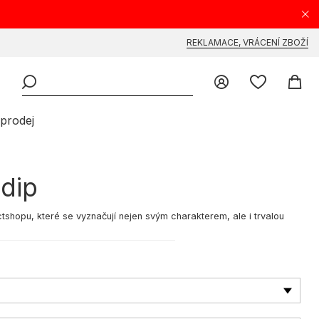
REKLAMACE, VRÁCENÍ ZBOŽÍ
prodej
dip
ctshopu, které se vyznačují nejen svým charakterem, ale i trvalou
, spojují styl a funkčnost. Nechybí ani pánské baggy kalhoty, které
e široké pánské kalhoty jsou skvělou volbou pro každého, kdo si cení
žeš s jistotou dobývat městské ulice. Cargo kalhoty jsou ideální pro
ění, které zvyšují praktičnost. Často jsou vyrobeny z odolných materiálů