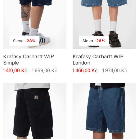
Sleva
-28%
Sleva
-26%
Kraťasy Carhartt WIP
Kraťasy Carhartt WIP
Simple
Landon
1 410,00 Kč
1 969,00 Kč
1 466,00 Kč
1 974,00 Kč