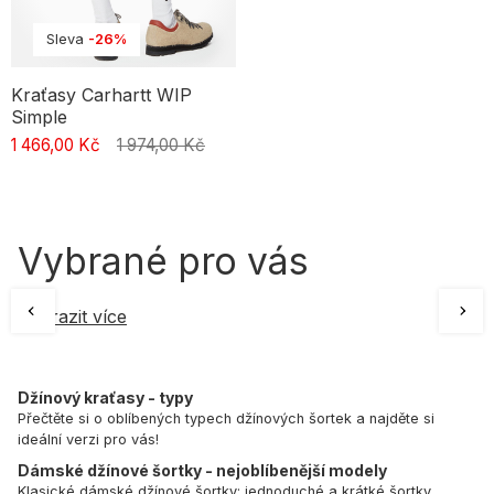
Sleva
-26%
Kraťasy Carhartt WIP
Simple
1 466,00 Kč
1 974,00 Kč
Vybrané pro vás
Zobrazit více
Džínový kraťasy - typy
Přečtěte si o oblíbených typech džínových šortek a najděte si
ideální verzi pro vás!
Dámské džínové šortky - nejoblíbenější modely
Klasické dámské džínové šortky: jednoduché a krátké šortky