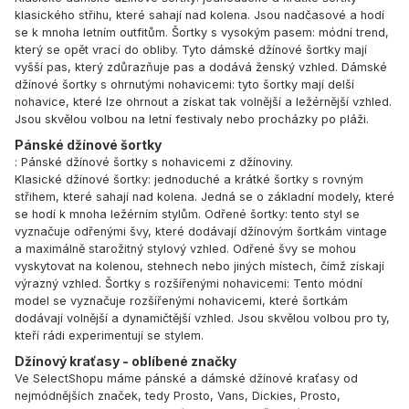
klasického střihu, které sahají nad kolena. Jsou nadčasové a hodí
se k mnoha letním outfitům. Šortky s vysokým pasem: módní trend,
který se opět vrací do obliby. Tyto dámské džínové šortky mají
vyšší pas, který zdůrazňuje pas a dodává ženský vzhled. Dámské
džínové šortky s ohrnutými nohavicemi: tyto šortky mají delší
nohavice, které lze ohrnout a získat tak volnější a ležérnější vzhled.
Jsou skvělou volbou na letní festivaly nebo procházky po pláži.
Pánské džínové šortky
: Pánské džínové šortky s nohavicemi z džínoviny.
Klasické džínové šortky: jednoduché a krátké šortky s rovným
střihem, které sahají nad kolena. Jedná se o základní modely, které
se hodí k mnoha ležérním stylům. Odřené šortky: tento styl se
vyznačuje odřenými švy, které dodávají džínovým šortkám vintage
a maximálně starožitný stylový vzhled. Odřené švy se mohou
vyskytovat na kolenou, stehnech nebo jiných místech, čímž získají
výrazný vzhled. Šortky s rozšířenými nohavicemi: Tento módní
model se vyznačuje rozšířenými nohavicemi, které šortkám
dodávají volnější a dynamičtější vzhled. Jsou skvělou volbou pro ty,
kteří rádi experimentují se stylem.
Džínový kraťasy - oblíbené značky
Ve SelectShopu máme pánské a dámské džínové kraťasy od
nejmódnějších značek, tedy Prosto, Vans, Dickies, Prosto,