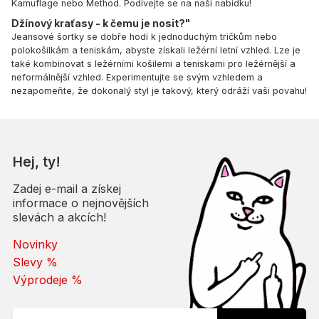
Kamuflage nebo Method. Podívejte se na naši nabídku!
Džínový kraťasy - k čemu je nosit?"
Jeansové šortky se dobře hodí k jednoduchým tričkům nebo
polokošilkám a teniskám, abyste získali ležérní letní vzhled. Lze je
také kombinovat s ležérními košilemi a teniskami pro ležérnější a
neformálnější vzhled. Experimentujte se svým vzhledem a
nezapomeňte, že dokonalý styl je takový, který odráží vaši povahu!
Hej, ty!
Zadej e-mail a získej
informace o nejnovějších
slevách a akcích!
Novinky
Slevy %
Výprodeje %