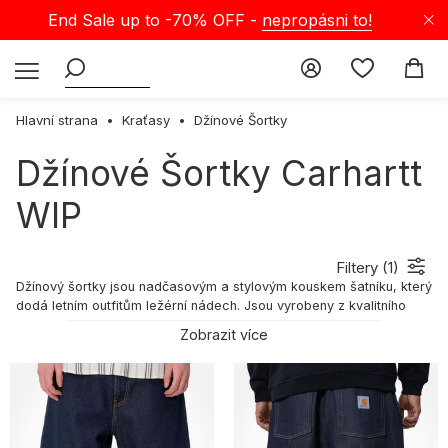
End Sale up to -70% OFF -
nepropásni to!
Hlavní strana
Kraťasy
Džínové Šortky
Džínové Šortky Carhartt
WIP
Filtery (
1
)
Džínový šortky jsou nadčasovým a stylovým kouskem šatníku, který
dodá letním outfitům ležérní nádech. Jsou vyrobeny z kvalitního
denimu, mají krátké nohavice a výrazný vzhled, který jim dodává
Zobrazit více
jedinečný rockerský nebo maximálně autentický vzhled. Džínové
šortky jsou ideální volbou pro letní dny! Prohlédněte si naši nabídku
a vyberte si stylové džínové šortky pro ženy i muže ve
Selectshopu!
Džínové šortky - historie
Historie džínových šortek neboli jeansových kraťasů sahá až do