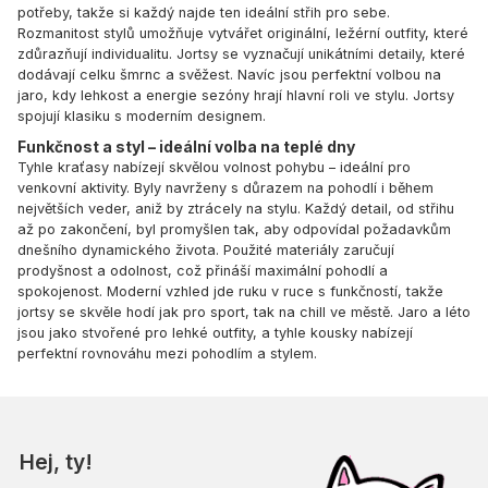
potřeby, takže si každý najde ten ideální střih pro sebe.
Rozmanitost stylů umožňuje vytvářet originální, ležérní outfity, které
zdůrazňují individualitu. Jortsy se vyznačují unikátními detaily, které
dodávají celku šmrnc a svěžest. Navíc jsou perfektní volbou na
jaro, kdy lehkost a energie sezóny hrají hlavní roli ve stylu. Jortsy
spojují klasiku s moderním designem.
Funkčnost a styl – ideální volba na teplé dny
Tyhle kraťasy nabízejí skvělou volnost pohybu – ideální pro
venkovní aktivity. Byly navrženy s důrazem na pohodlí i během
největších veder, aniž by ztrácely na stylu. Každý detail, od střihu
až po zakončení, byl promyšlen tak, aby odpovídal požadavkům
dnešního dynamického života. Použité materiály zaručují
prodyšnost a odolnost, což přináší maximální pohodlí a
spokojenost. Moderní vzhled jde ruku v ruce s funkčností, takže
jortsy se skvěle hodí jak pro sport, tak na chill ve městě. Jaro a léto
jsou jako stvořené pro lehké outfity, a tyhle kousky nabízejí
perfektní rovnováhu mezi pohodlím a stylem.
Hej, ty!