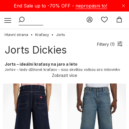
End Sale up to -70% OFF -
nepropásni to!
Hlavní strana
Kraťasy
Jorts
Filtery (
1
)
Jorts Dickies
Jorts – ideální kraťasy na jaro a léto
Jortsy – tedy džínové kraťasy – jsou skvělou volbou pro milovníky
uvolněného letního stylu. Perfektně vystihují atmosféru teplých,
Zobrazit více
slunečných dnů, kdy každý outfit musí být zároveň funkční a
stylový. Každý model je pečlivě zpracovaný, což zajišťuje pohodlí i
při intenzivních aktivitách. Unikátní úpravy a detaily dělají z jortsů a
kraťasů nepostradatelný kousek šatníku pro ty, kteří si cení
svěžesti a modernosti. Jaro a léto jsou ideálním obdobím, kdy
vsadit na tyto kousky, které přinášejí novou energii a osvěžený
vzhled.
Ověřené značky – výběr, na který se můžeš spolehnout
Naše nabídka zahrnuje jortsy od renomovaných značek, které jsou