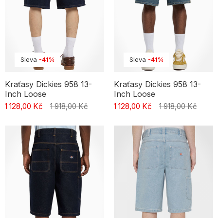
synonymem kvality a originality ve streetové módě. Mezi nimi
najdeš produkty od Kamuflage, Mercur, Polar Skate, Raw Hide,
Prosto a Ripndip, což odráží vysoký standard našich produktů.
Každý model vyniká precizním zpracováním a jedinečným
designem, což zajišťuje nejen skvělý vzhled, ale i pohodlí a
odolnost při každodenních aktivitách. Tyto produkty jsou oblíbené
Sleva
-41%
Sleva
-41%
mezi fanoušky streetwearu i aktivními uživateli kraťasů. Léto je
ideální čas na to, přidat do svého šatníku tyto stylové kousky, které
přinášejí svěží nádech.
Kraťasy Dickies 958 13-
Kraťasy Dickies 958 13-
Inch Loose
Inch Loose
1 128,00 Kč
1 918,00 Kč
1 128,00 Kč
1 918,00 Kč