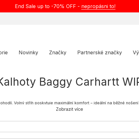
End Sale up to -70% OFF -
nepropásni to!
orie
Novinky
Značky
Partnerské značky
Vý
Kalhoty Baggy Carhartt WI
hodlí. Volný střih poskytuje maximální komfort – ideální na běžné nošení 
ehké bavlny po odolný denim, takže padnou do každé sezóny i aktivity. Ho
Zobrazit více
 – podpoří tvůj jedinečný styl.
ceňují volnější střih a neomezený pohyb. Nabízíme modely vhodné na denní