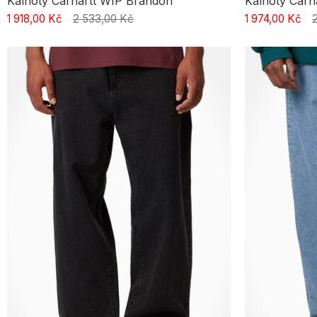
Kalhoty Carhartt WIP Brandon
Kalhoty Carh
1 918,00 Kč
2 533,00 Kč
1 974,00 Kč