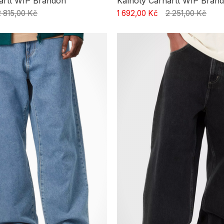
artt WIP Brandon
Kalhoty Carhartt WIP Bran
2 815,00 Kč
1 692,00 Kč
2 251,00 Kč