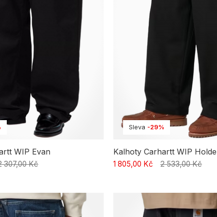
%
Sleva
-29%
artt WIP Evan
Kalhoty Carhartt WIP Hold
2 307,00 Kč
1 805,00 Kč
2 533,00 Kč