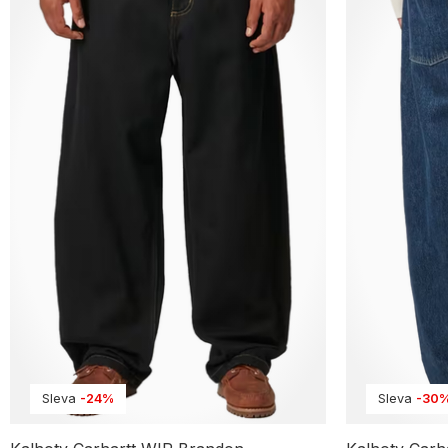
Sleva
-24%
Sleva
-30