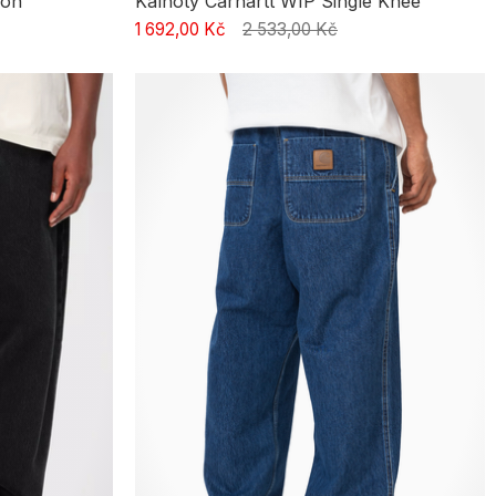
don
Kalhoty Carhartt WIP Single Knee
1 692,00 Kč
2 533,00 Kč