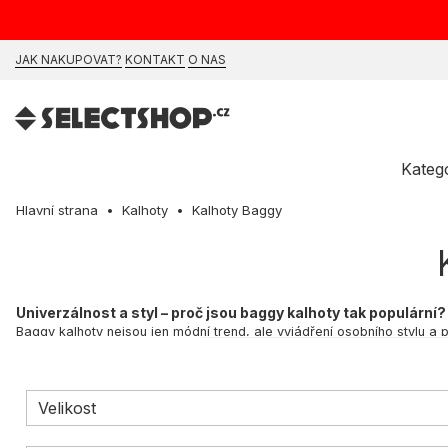
JAK NAKUPOVAT?
KONTAKT
O NAS
Kateg
Hlavní strana
Kalhoty
Kalhoty Baggy
Univerzálnost a styl – proč jsou baggy kalhoty tak populární?
Baggy kalhoty nejsou jen módní trend, ale vyjádření osobního stylu a po
od casual po elegantní. Navíc jsou k dispozici v řadě materiálů, od l
našem sortimentu najdeš baggy kalhoty v rozličných barvách a vzorech
Proč si vybrat baggy kalhoty?
Velikost
Baggy kalhoty kombinují pohodlí se stylem. Jsou skvělé pro ty, kdo o