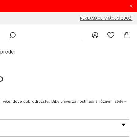
REKLAMACE, VRÁCENÍ ZBOŽÍ
prodej
P
i víkendové dobrodružství. Díky univerzálnosti ladí s různými styly –
dí se různým postavám a zdůrazňují individuální charakter nositele. V
 nošení, do práce i na víkendové výlety.