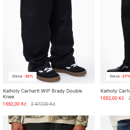
Sleva
-32%
Sleva
-27
Kalhoty Carhartt WIP Brady Double
Kalhoty Carh
Knee
1 692,00 Kč
1 692,00 Kč
2 477,00 Kč