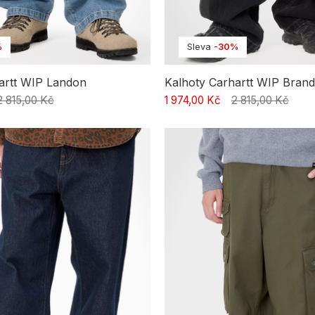
%
Sleva
-30%
artt WIP Landon
Kalhoty Carhartt WIP Bran
2 815,00 Kč
1 974,00 Kč
2 815,00 Kč