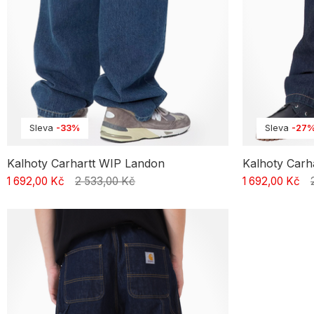
Sleva
-33%
Sleva
-27
Kalhoty Carhartt WIP Landon
Kalhoty Car
1 692,00 Kč
2 533,00 Kč
1 692,00 Kč