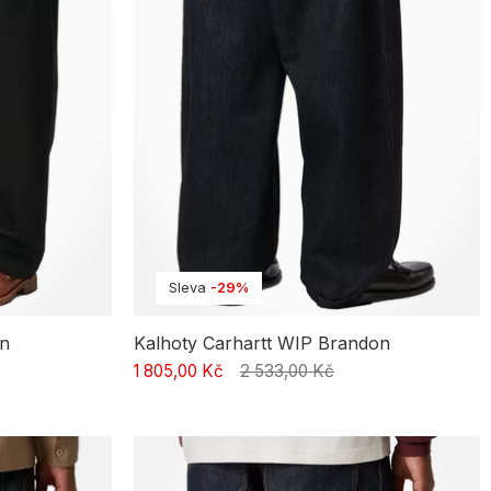
Sleva
-29%
en
Kalhoty Carhartt WIP Brandon
1 805,00 Kč
2 533,00 Kč