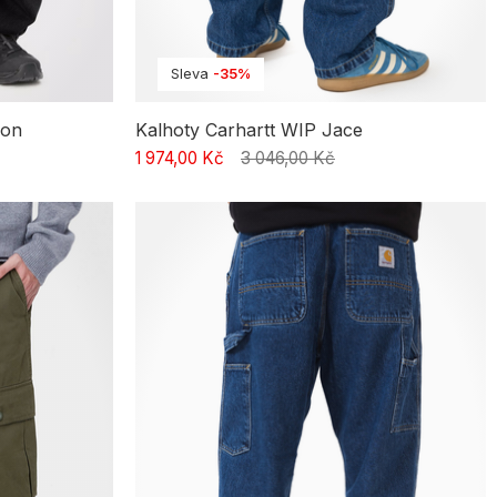
Sleva
-35%
don
Kalhoty Carhartt WIP Jace
1 974,00 Kč
3 046,00 Kč