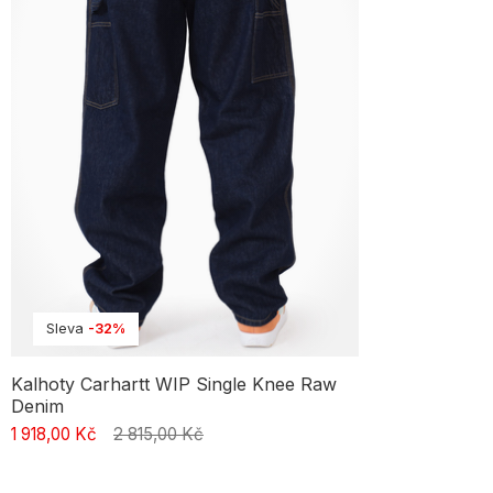
Sleva
-32%
Kalhoty Carhartt WIP Single Knee Raw
Denim
1 918,00 Kč
2 815,00 Kč