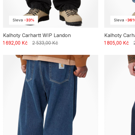
Sleva
-33%
Sleva
-36
Kalhoty Carhartt WIP Landon
Kalhoty Carh
1 692,00 Kč
2 533,00 Kč
1 805,00 Kč