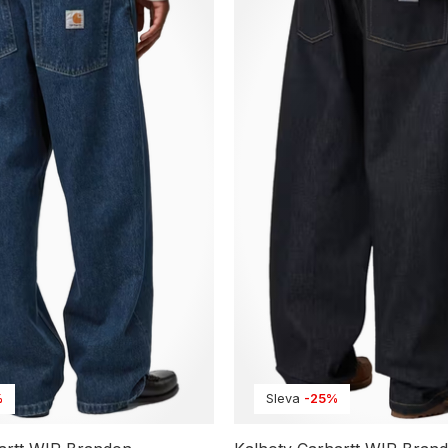
%
Sleva
-25%