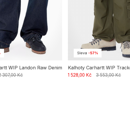
%
Sleva
-57%
hartt WIP Landon Raw Denim
Kalhoty Carhartt WIP Track
2 307,00 Kč
1 528,00 Kč
3 553,00 Kč