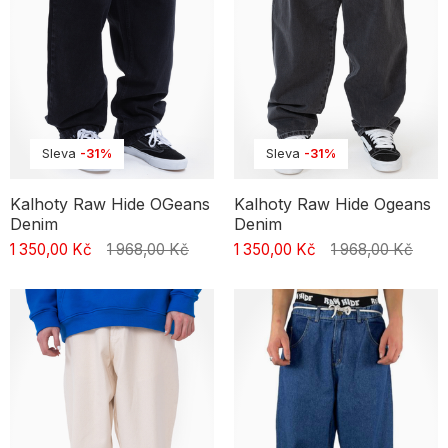
Proč si vybrat baggy kalhoty?
Baggy kalhoty kombinují pohodlí se stylem. Jsou skvělé pro ty, kdo
oceňují volnější střih a neomezený pohyb. Nabízíme modely vhodné
na denní nošení, do práce i na víkendové výlety.
Sleva
-31%
Sleva
-31%
Kalhoty Raw Hide OGeans
Kalhoty Raw Hide Ogeans
Denim
Denim
1 350,00 Kč
1 968,00 Kč
1 350,00 Kč
1 968,00 Kč