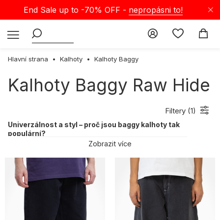
End Sale up to -70% OFF -
nepropásni to!
Hlavní strana
Kalhoty
Kalhoty Baggy
Kalhoty Baggy Raw Hide
Filtery (
1
)
Univerzálnost a styl – proč jsou baggy kalhoty tak
populární?
Baggy kalhoty nejsou jen módní trend, ale vyjádření osobního stylu
Zobrazit více
a pohodlí. Volný střih poskytuje maximální komfort – ideální na
běžné nošení i víkendové dobrodružství. Díky univerzálnosti ladí s
různými styly – od casual po elegantní. Navíc jsou k dispozici v
řadě materiálů, od lehké bavlny po odolný denim, takže padnou do
každé sezóny i aktivity. Hodí se různým postavám a zdůrazňují
individuální charakter nositele. V našem sortimentu najdeš baggy
kalhoty v rozličných barvách a vzorech – podpoří tvůj jedinečný
styl.