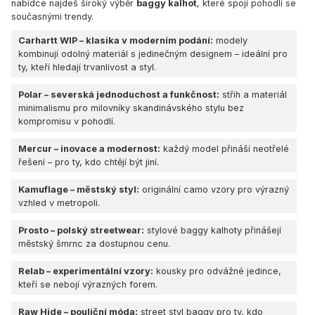
nabídce najdeš široký výběr
baggy kalhot
, které spojí pohodlí se
současnými trendy.
Carhartt WIP
– klasika v moderním podání:
modely
kombinují odolný materiál s jedinečným designem – ideální pro
ty, kteří hledají trvanlivost a styl.
Polar
– severská jednoduchost a funkčnost:
střih a materiál
minimalismu pro milovníky skandinávského stylu bez
kompromisu v pohodlí.
Mercur
– inovace a modernost:
každý model přináší neotřelé
řešení – pro ty, kdo chtějí být jiní.
Kamuflage
– městský styl:
originální camo vzory pro výrazný
vzhled v metropoli.
Prosto
– polský streetwear:
stylové baggy kalhoty přinášejí
městský šmrnc za dostupnou cenu.
Relab
– experimentální vzory:
kousky pro odvážné jedince,
kteří se nebojí výrazných forem.
Raw Hide
– pouliční móda:
street styl baggy pro ty, kdo