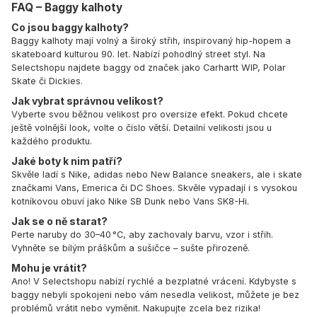
FAQ – Baggy kalhoty
Co jsou baggy kalhoty?
Baggy kalhoty mají volný a široký střih, inspirovaný hip-hopem a
skateboard kulturou 90. let. Nabízí pohodlný street styl. Na
Selectshopu najdete baggy od značek jako Carhartt WIP, Polar
Skate či Dickies.
Jak vybrat správnou velikost?
Vyberte svou běžnou velikost pro oversize efekt. Pokud chcete
ještě volnější look, volte o číslo větší. Detailní velikosti jsou u
každého produktu.
Jaké boty k nim patří?
Skvěle ladí s Nike, adidas nebo New Balance sneakers, ale i skate
značkami Vans, Emerica či DC Shoes. Skvěle vypadají i s vysokou
kotníkovou obuví jako Nike SB Dunk nebo Vans SK8-Hi.
Jak se o ně starat?
Perte naruby do 30–40 °C, aby zachovaly barvu, vzor i střih.
Vyhněte se bílým práškům a sušičce – sušte přirozeně.
Mohu je vrátit?
Ano! V Selectshopu nabízí rychlé a bezplatné vrácení. Kdybyste s
baggy nebyli spokojeni nebo vám nesedla velikost, můžete je bez
problémů vrátit nebo vyměnit. Nakupujte zcela bez rizika!