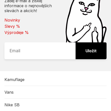
Zadej e-mail a získej
informace o nejnovějších
slevách a akcích!
Novinky
Slevy %
Výprodeje %
Uložit
Kamuflage
Vans
Nike SB