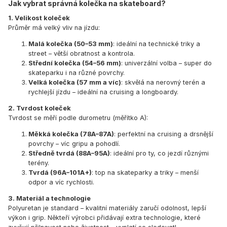
Jak vybrat správná kolečka na skateboard?
1. Velikost koleček
Průměr má velký vliv na jízdu:
Malá kolečka (50–53 mm)
: ideální na technické triky a
street – větší obratnost a kontrola.
Střední kolečka (54–56 mm)
: univerzální volba – super do
skateparku i na různé povrchy.
Velká kolečka (57 mm a víc)
: skvělá na nerovný terén a
rychlejší jízdu – ideální na cruising a longboardy.
2. Tvrdost koleček
Tvrdost se měří podle durometru (měřítko A):
Měkká kolečka (78A–87A)
: perfektní na cruising a drsnější
povrchy – víc gripu a pohodlí.
Středně tvrdá (88A–95A)
: ideální pro ty, co jezdí různými
terény.
Tvrdá (96A–101A+)
: top na skateparky a triky – menší
odpor a víc rychlosti.
3. Materiál a technologie
Polyuretan je standard – kvalitní materiály zaručí odolnost, lepší
výkon i grip. Někteří výrobci přidávají extra technologie, které