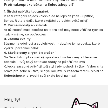
zvyšují přilnavost nebo životnost – vyplatí se sledovat!
Proč nakoupit kolečka na Selectshop.pl?
1. Široká nabídka top značek
V naší kategorii najdeš kolečka od nejlepších jmen – Spitfire,
Bones, Ricta a další, které skejťáci po celém světě milují.
2. Různé modely a velikosti
Ať už hledáš malé kolečka na technické triky nebo větší na rychlou
jízdu – máme, co potřebuješ.
3. Záruka kvality
Sázíme na odolnost a spolehlivost – nabízíme jen produkty, které
vydrží i pořádnou nálož.
4. Skvělé ceny a rychlé doručení
Na Selectshop.pl se můžeš spolehnout na fér ceny a bleskové
odeslání – tvůj nový set bude ready na ježdění raz dva.
Kolečka zásadně ovlivňují tvůj styl jízdy, pohodlí i výkon. Vyber si ta
pravá pro sebe a užívej si plynulou jízdu v každém terénu. Mrkni na
Selectshop.pl
a zvedni svůj skate level na max!
Hej, ty!