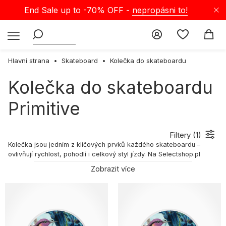
End Sale up to -70% OFF -
nepropásni to!
Hlavní strana
Skateboard
Kolečka do skateboardu
Kolečka do skateboardu
Primitive
Filtery (
1
)
Kolečka jsou jedním z klíčových prvků každého skateboardu –
ovlivňují rychlost, pohodlí i celkový styl jízdy. Na Selectshop.pl
najdeš široký výběr skateboardových koleček, které splní
Zobrazit více
očekávání začátečníků i zkušených skejťáků. Prozkoumej naši
nabídku a vyber si kolečka přesně podle svých potřeb!
Kolečka na skateboard — nejoblíbenější modely a značky
Už teď najdeš na Selectshopu modely koleček od naprostých ikon
jako
Kamuflage
,
Bones Wheels
,
Spitfire Wheels
,
Enjoi
,
Ripndip
,
Darkstar
,
Blind
,
Element
a
Mini Logo
. Nabízíme široký výběr barev,