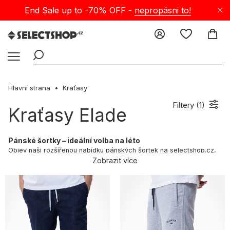
End Sale up to -70% OFF -
nepropásni to!
Hlavní strana
Kraťasy
Filtery (
1
)
Kraťasy Elade
Pánské šortky – ideální volba na léto
Objev naši rozšířenou nabídku pánských šortek na selectshop.cz,
která spojuje moderní styl s neuvěřitelným pohodlím. Naše nabídka
Zobrazit více
je ideální pro muže, kteří si cení módy, komfortu a funkčnosti –
obzvlášť během horkých letních dnů. Ať už hledáš klasické pánské
šortky, stylové jortsy nebo sportovní kousky – u nás si určitě
vybereš. Každý model je pečlivě vybrán s ohledem na kvalitu
materiálů a precizní zpracování. Díky tomu naše šortky nejen
skvěle vypadají, ale i pohodlně sedí. Moderní technologie zajišťují,
že modely jako baggy jortsy nebo teplákové šortky skvěle fungují