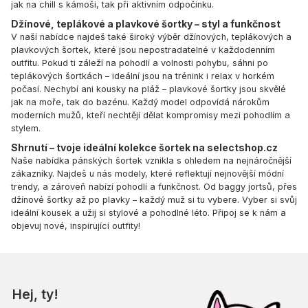
jak na chill s kámoši, tak při aktivním odpočinku.
Džínové, teplákové a plavkové šortky – styl a funkčnost
V naší nabídce najdeš také široký výběr džínových, teplákových a
plavkových šortek, které jsou nepostradatelné v každodenním
outfitu. Pokud ti záleží na pohodlí a volnosti pohybu, sáhni po
teplákových šortkách – ideální jsou na trénink i relax v horkém
počasí. Nechybí ani kousky na pláž – plavkové šortky jsou skvělé
jak na moře, tak do bazénu. Každý model odpovídá nárokům
moderních mužů, kteří nechtějí dělat kompromisy mezi pohodlím a
stylem.
Shrnutí – tvoje ideální kolekce šortek na selectshop.cz
Naše nabídka pánských šortek vznikla s ohledem na nejnáročnější
zákazníky. Najdeš u nás modely, které reflektují nejnovější módní
trendy, a zároveň nabízí pohodlí a funkčnost. Od baggy jortsů, přes
džínové šortky až po plavky – každý muž si tu vybere. Vyber si svůj
ideální kousek a užij si stylové a pohodlné léto. Připoj se k nám a
objevuj nové, inspirující outfity!
Hej, ty!