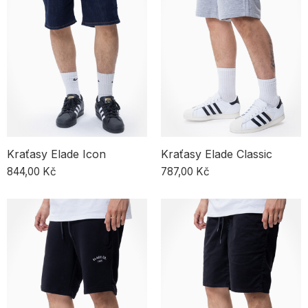
pro každodenní nošení a zároveň podtrhnou tvůj osobitý styl.
Styl a pohodlí – jak sladit šortky se zbytkem outfitu
Léto je čas, kdy se pohodlí a styl spojují. Naše pánské šortky
nejsou jen základní kousek šatníku – jsou způsobem, jak vyjádřit
svou osobnost. Skvěle ladí s lehkými košilemi, tričky i casual saky.
Díky nim vytvoříš originální outfity, které se hodí jak na každodenní
procházky, tak na letní akce. Ať už sáhneš po klasických šortkách,
jortsech nebo džínových modelech – každý z nich podtrhne tvůj
styl a pomůže ti užít si léto naplno.
Kraťasy Elade Icon
Kraťasy Elade Classic
844,00 Kč
787,00 Kč