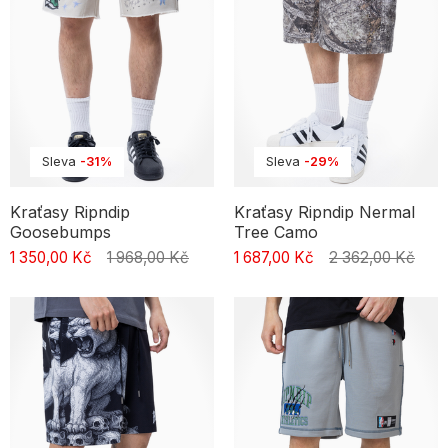
Sleva
-31%
Sleva
-29%
Kraťasy Ripndip
Kraťasy Ripndip Nermal
Goosebumps
Tree Camo
1 350,00 Kč
1 968,00 Kč
1 687,00 Kč
2 362,00 Kč