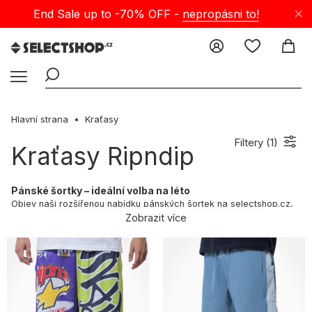
End Sale up to -70% OFF -
nepropásni to!
Hlavní strana
Kraťasy
Filtery (
1
)
Kraťasy Ripndip
Pánské šortky – ideální volba na léto
Objev naši rozšířenou nabídku pánských šortek na selectshop.cz,
která spojuje moderní styl s neuvěřitelným pohodlím. Naše nabídka
Zobrazit více
je ideální pro muže, kteří si cení módy, komfortu a funkčnosti –
obzvlášť během horkých letních dnů. Ať už hledáš klasické pánské
šortky, stylové jortsy nebo sportovní kousky – u nás si určitě
vybereš. Každý model je pečlivě vybrán s ohledem na kvalitu
materiálů a precizní zpracování. Díky tomu naše šortky nejen
skvěle vypadají, ale i pohodlně sedí. Moderní technologie zajišťují,
že modely jako baggy jortsy nebo teplákové šortky skvěle fungují