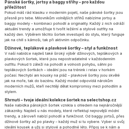
Pánské šortky, jortsy a baggy střihy – pro každou
příležitost
Pokud máš rád klasiku v moderním pojetí, naše pánské šortky jsou
přesně pro tebe. Milovníkům volnějších střihů nabízíme jortsy a
baggy modely – kombinaci pohodlí a originality. Každý z nich odráží
aktuální trendy a umožňuje ti tvořit ležérní a stylové outfity na
každý den. Výběrem těchto šortek investuješ do stylu, který funguje
jak na chill s kámoši, tak při aktivním odpočinku.
Džínové, teplákové a plavkové šortky – styl a funkčnost
V naší nabídce najdeš také široký výběr džínových, teplákových a
plavkových šortek, které jsou nepostradatelné v každodenním
outfitu. Pokud ti záleží na pohodlí a volnosti pohybu, sáhni po
teplákových šortkách – ideální jsou na trénink i relax v horkém
počasí. Nechybí ani kousky na pláž – plavkové šortky jsou skvělé
jak na moře, tak do bazénu. Každý model odpovídá nárokům
moderních mužů, kteří nechtějí dělat kompromisy mezi pohodlím a
stylem.
Shrnutí – tvoje ideální kolekce šortek na selectshop.cz
Naše nabídka pánských šortek vznikla s ohledem na nejnáročnější
zákazníky. Najdeš u nás modely, které reflektují nejnovější módní
trendy, a zároveň nabízí pohodlí a funkčnost. Od baggy jortsů, přes
džínové šortky až po plavky – každý muž si tu vybere. Vyber si svůj
ideální kousek a užij si stylové a pohodlné léto. Připoj se k nám a