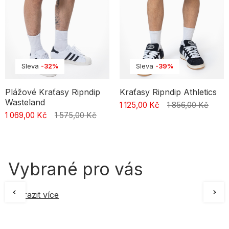
Sleva
-32%
Sleva
-39%
Plážové Kraťasy Ripndip
Kraťasy Ripndip Athletics
Wasteland
1 125,00 Kč
1 856,00 Kč
1 069,00 Kč
1 575,00 Kč
Vybrané pro vás
Zobrazit více