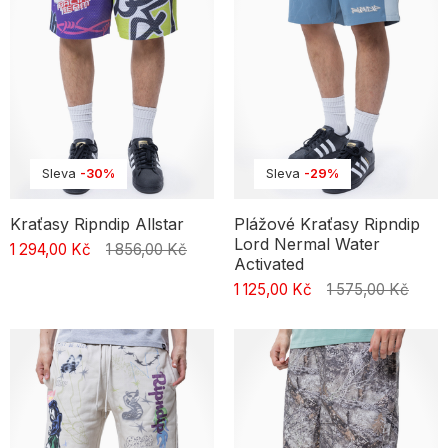
pro každodenní nošení a zároveň podtrhnou tvůj osobitý styl.
Styl a pohodlí – jak sladit šortky se zbytkem outfitu
Léto je čas, kdy se pohodlí a styl spojují. Naše pánské šortky
nejsou jen základní kousek šatníku – jsou způsobem, jak vyjádřit
svou osobnost. Skvěle ladí s lehkými košilemi, tričky i casual saky.
Díky nim vytvoříš originální outfity, které se hodí jak na každodenní
procházky, tak na letní akce. Ať už sáhneš po klasických šortkách,
jortsech nebo džínových modelech – každý z nich podtrhne tvůj
Sleva
-30%
Sleva
-29%
styl a pomůže ti užít si léto naplno.
Kraťasy Ripndip Allstar
Plážové Kraťasy Ripndip
Lord Nermal Water
1 294,00 Kč
1 856,00 Kč
Activated
1 125,00 Kč
1 575,00 Kč