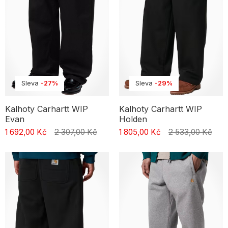
Sleva
-27%
Sleva
-29%
Kalhoty Carhartt WIP
Kalhoty Carhartt WIP
Evan
Holden
1 692,00 Kč
2 307,00 Kč
1 805,00 Kč
2 533,00 Kč