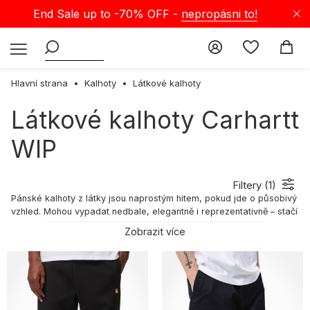
End Sale up to -70% OFF -
nepropásni to!
Hlavní strana
Kalhoty
Látkové kalhoty
Látkové kalhoty Carhartt
WIP
Filtery (
1
)
Pánské kalhoty z látky
jsou naprostým hitem, pokud jde o působivý
vzhled. Mohou vypadat nedbale, elegantně i reprezentativně – stačí
je správně sladit a jeden pár kalhot využiješ při mnoha
Zobrazit více
příležitostech. Navíc jsou pohodlné a prodyšné, neomezují pohyb a
hned po oblečení se v nich cítíš volně. Prohlédni si nabídku
látkových kalhot na Selectshopu a najdi svou perfektní kombinaci –
s nimi ožije i tvůj šatník!
Látkové kalhoty – charakteristika
Pánské látkové kalhoty jsou pohodlným řešením do mnoha