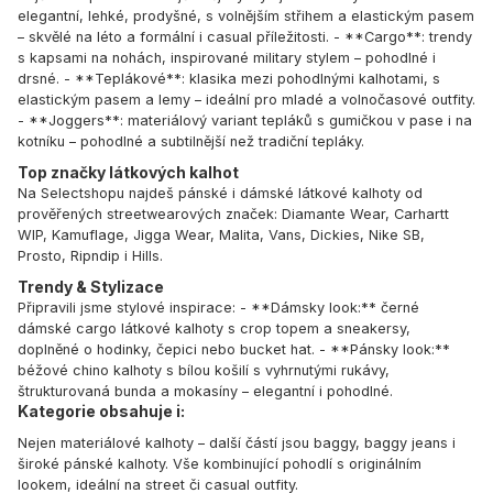
elegantní, lehké, prodyšné, s volnějším střihem a elastickým pasem
– skvělé na léto a formální i casual příležitosti. - **Cargo**: trendy
s kapsami na nohách, inspirované military stylem – pohodlné i
drsné. - **Teplákové**: klasika mezi pohodlnými kalhotami, s
elastickým pasem a lemy – ideální pro mladé a volnočasové outfity.
- **Joggers**: materiálový variant tepláků s gumičkou v pase i na
kotníku – pohodlné a subtilnější než tradiční tepláky.
Top značky látkových kalhot
Na Selectshopu najdeš pánské i dámské látkové kalhoty od
prověřených streetwearových značek:
Diamante Wear
,
Carhartt
WIP
,
Kamuflage
,
Jigga Wear
,
Malita
,
Vans
,
Dickies
,
Nike SB
,
Prosto
,
Ripndip
i
Hills
.
Trendy & Stylizace
Připravili jsme stylové inspirace: - **Dámsky look:** černé
dámské cargo látkové kalhoty s crop topem a sneakersy,
doplněné o hodinky, čepici nebo bucket hat. - **Pánsky look:**
béžové chino kalhoty s bílou košilí s vyhrnutými rukávy,
štrukturovaná bunda a mokasíny – elegantní i pohodlné.
Kategorie obsahuje i:
Nejen materiálové kalhoty – další částí jsou baggy, baggy jeans i
široké pánské kalhoty. Vše kombinující pohodlí s originálním
lookem, ideální na street či casual outfity.