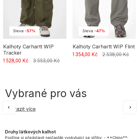
Sleva
-57%
Sleva
-47%
Kalhoty Carhartt WIP
Kalhoty Carhartt WIP Flint
Tracker
1 354,00 Kč
2 538,00 Kč
1 528,00 Kč
3 553,00 Kč
Vybrané pro vás
Zobrazit více
Druhy látkových kalhot
Pojďme si představit nejčastěji vyskytující se střihy: - **Chino**: