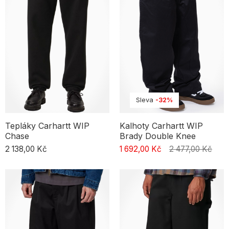
příležitostí. S výběrem modelů pánských i dámských z nabídky
Selectshop můžeš tvořit originální outfity. Stačí málo –
jednobarevné triko a neotřelý střih látkových kalhot vytvoří stylový
look. Proč je nosit? - **Pohodlí:** měkký, elastický materiál, který
neškrtí a udrží komfort během dne. - **Univerzálnost:** vhodné
doma, do práce, na procházku i společenské události. - **Snadná
údržba:** většinou vhodné do pračky, nevyžadují složitou péči ani
žehlení.
Sleva
-32%
Tepláky Carhartt WIP
Kalhoty Carhartt WIP
Chase
Brady Double Knee
2 138,00 Kč
1 692,00 Kč
2 477,00 Kč