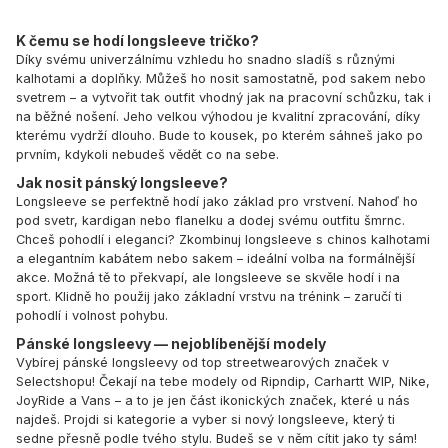
K čemu se hodí longsleeve tričko?
Díky svému univerzálnímu vzhledu ho snadno sladíš s různými
kalhotami a doplňky. Můžeš ho nosit samostatně, pod sakem nebo
svetrem – a vytvořit tak outfit vhodný jak na pracovní schůzku, tak i
na běžné nošení. Jeho velkou výhodou je kvalitní zpracování, díky
kterému vydrží dlouho. Bude to kousek, po kterém sáhneš jako po
prvním, kdykoli nebudeš vědět co na sebe.
Jak nosit pánský longsleeve?
Longsleeve se perfektně hodí jako základ pro vrstvení. Nahoď ho
pod svetr, kardigan nebo flanelku a dodej svému outfitu šmrnc.
Chceš pohodlí i eleganci? Zkombinuj longsleeve s chinos kalhotami
a elegantním kabátem nebo sakem – ideální volba na formálnější
akce. Možná tě to překvapí, ale longsleeve se skvěle hodí i na
sport. Klidně ho použij jako základní vrstvu na trénink – zaručí ti
pohodlí i volnost pohybu.
Pánské longsleevy
— nejoblíbenější modely
Vybírej pánské longsleevy od top streetwearových značek v
Selectshopu! Čekají na tebe modely od
Ripndip
,
Carhartt WIP
,
Nike
,
JoyRide
a
Vans
– a to je jen část ikonických značek, které u nás
najdeš. Projdi si kategorie a vyber si nový longsleeve, který ti
sedne přesně podle tvého stylu. Budeš se v něm cítit jako ty sám!