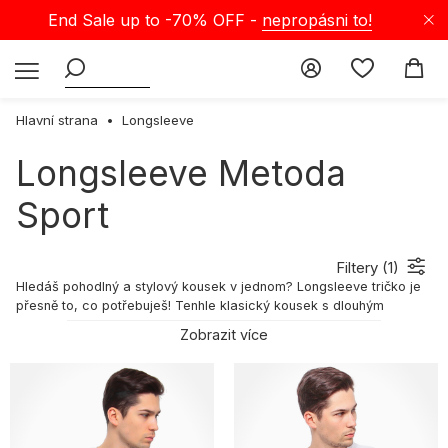
End Sale up to -70% OFF -
nepropásni to!
Hlavní strana
Longsleeve
Longsleeve Metoda
Sport
Filtery (
1
)
Hledáš pohodlný a stylový kousek v jednom? Longsleeve tričko je
přesně to, co potřebuješ! Tenhle klasický kousek s dlouhým
rukávem je ideální pro každou příležitost, bez ohledu na roční
Zobrazit více
období. Prozkoumej nabídku longsleeve triček na Selectshopu a
doplň svůj šatník o tenhle nepostradatelný bestseller!
Longsleeve — charakteristika
Pánské longsleevy jsou spojením elegance a pohodlí — vytvořené
pro chlapy, kteří si cení klasického stylu i komfortu. V Selectshopu
najdeš modely pouze z kvalitní bavlny, která je příjemná na dotek a