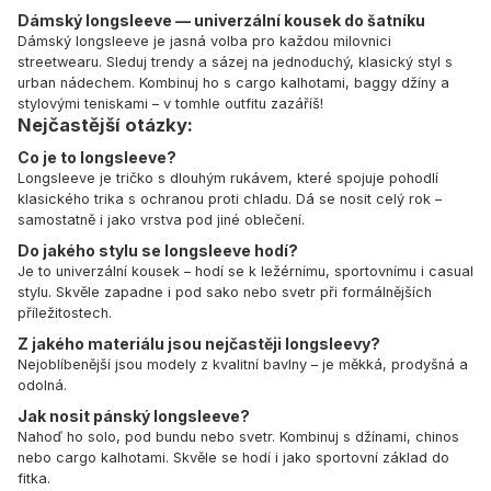
Dámský longsleeve — univerzální kousek do šatníku
Dámský longsleeve je jasná volba pro každou milovnici
streetwearu. Sleduj trendy a sázej na jednoduchý, klasický styl s
urban nádechem. Kombinuj ho s cargo kalhotami, baggy džíny a
stylovými teniskami – v tomhle outfitu zazáříš!
Nejčastější otázky:
Co je to longsleeve?
Longsleeve je tričko s dlouhým rukávem, které spojuje pohodlí
klasického trika s ochranou proti chladu. Dá se nosit celý rok –
samostatně i jako vrstva pod jiné oblečení.
Do jakého stylu se longsleeve hodí?
Je to univerzální kousek – hodí se k ležérnímu, sportovnímu i casual
stylu. Skvěle zapadne i pod sako nebo svetr při formálnějších
příležitostech.
Z jakého materiálu jsou nejčastěji longsleevy?
Nejoblíbenější jsou modely z kvalitní bavlny – je měkká, prodyšná a
odolná.
Jak nosit pánský longsleeve?
Nahoď ho solo, pod bundu nebo svetr. Kombinuj s džínami, chinos
nebo cargo kalhotami. Skvěle se hodí i jako sportovní základ do
fitka.