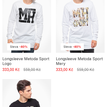
dobře dýchá. Díky tomu se v nich budeš cítit skvěle za každého
počasí. Klasický střih a pečlivé detaily jim dodávají ležérní, ale i
elegantní vzhled. Dokonale padnoucí rukávy a pohodlný výstřih
umožňují volnost pohybu, takže v nich můžeš být klidně celý den.
Tričko se skvěle přizpůsobí postavě, zvýrazní přednosti a zároveň
nabídne maximální volnost.
Sleva
-40%
Sleva
-40%
Longsleeve Metoda Sport
Longsleeve Metoda Sport
Mery
Logo
333,00 Kč
559,00 Kč
333,00 Kč
559,00 Kč