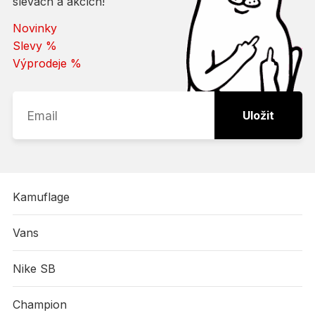
slevách a akcích!
Novinky
Slevy %
Výprodeje %
Uložit
Kamuflage
Vans
Nike SB
Champion