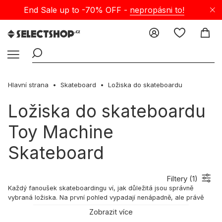
End Sale up to -70% OFF -
nepropásni to!
Hlavní strana
Skateboard
Ložiska do skateboardu
Ložiska do skateboardu
Toy Machine
Skateboard
Filtery (
1
)
Každý fanoušek skateboardingu ví, jak důležitá jsou správně
vybraná ložiska. Na první pohled vypadají nenápadně, ale právě
jejich kvalita, typ a parametry mají zásadní vliv na plynulost jízdy,
Zobrazit více
rychlost, zážitek z ježdění i výkon při tricích. Dobrá ložiska