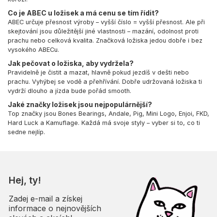
Co je ABEC u ložisek a má cenu se tím řídit?
ABEC určuje přesnost výroby – vyšší číslo = vyšší přesnost. Ale při
skejtování jsou důležitější jiné vlastnosti – mazání, odolnost proti
prachu nebo celková kvalita. Značková ložiska jedou dobře i bez
vysokého ABECu.
Jak pečovat o ložiska, aby vydržela?
Pravidelně je čistit a mazat, hlavně pokud jezdíš v dešti nebo
prachu. Vyhýbej se vodě a přehřívání. Dobře udržovaná ložiska ti
vydrží dlouho a jízda bude pořád smooth.
Jaké značky ložisek jsou nejpopulárnější?
Top značky jsou Bones Bearings, Andale, Pig, Mini Logo, Enjoi, FKD,
Hard Luck a Kamuflage. Každá má svoje styly – vyber si to, co ti
sedne nejlíp.
Hej, ty!
Zadej e-mail a získej
informace o nejnovějších