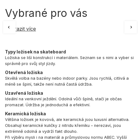
Vybrané pro vás
Zobrazit více
Typy ložisek na skateboard
Ložiska se liší konstrukcí i materiálem. Seznam se s nimi a vyber si
správně pro svůj styl jízdy.
Otevřená ložiska
Skvělá volba na bazény nebo indoor parky. Jsou rychlá, citlivá a
méně se špiní, takže není nutná častá údržba.
Uzavřená ložiska
Ideální na venkovní ježdění. Odolná vůči špíně, stačí je občas
promazat. Údržba je jednoduchá a efektivní.
Keramická ložiska
Většina ložisek je kovová, ale keramická jsou luxusní alternativa.
Obsahují keramické kuličky z nitridu křemíku – nerezaví, jsou
extrémně odolná a vydrží fakt dlouho.
Při výběru mysli i na materiál a průmyslovou normu ABEC. Vyšší