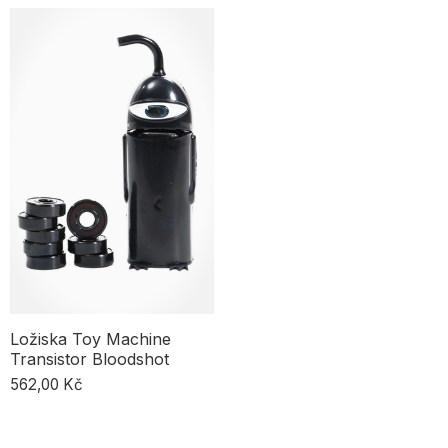
znamenají menší odpor, delší jízdy a větší pohodlí. Na Selectshopu
najdeš široký výběr ložisek od top značek jako Bones, Spitfire,
Kamuflage, Independent, Pig nebo Andalé.
Ložiska na skateboard — proč jsou tak důležitá?
Ložiska umožňují kolečkům volně se otáčet na osičce trucků.
Každé kolečko potřebuje dvě ložiska, aby mohlo správně fungovat.
Kvalitní ložiska znamenají lepší odezvu desky, vyšší rychlost i větší
pohodlí při ježdění. Díky nim zvládneš triky s větší rozjetostí – jsou
must-have pro každý setup, ať už jsi začátečník nebo profík.
Ložiska Toy Machine
Transistor Bloodshot
562,00 Kč