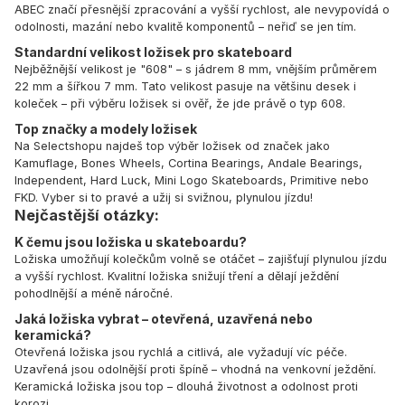
ABEC značí přesnější zpracování a vyšší rychlost, ale nevypovídá o
odolnosti, mazání nebo kvalitě komponentů – neřiď se jen tím.
Standardní velikost ložisek pro skateboard
Nejběžnější velikost je "608" – s jádrem 8 mm, vnějším průměrem
22 mm a šířkou 7 mm. Tato velikost pasuje na většinu desek i
koleček – při výběru ložisek si ověř, že jde právě o typ 608.
Top značky a modely ložisek
Na Selectshopu najdeš top výběr ložisek od značek jako
Kamuflage, Bones Wheels, Cortina Bearings, Andale Bearings,
Independent, Hard Luck, Mini Logo Skateboards, Primitive nebo
FKD. Vyber si to pravé a užij si svižnou, plynulou jízdu!
Nejčastější otázky:
K čemu jsou ložiska u skateboardu?
Ložiska umožňují kolečkům volně se otáčet – zajišťují plynulou jízdu
a vyšší rychlost. Kvalitní ložiska snižují tření a dělají ježdění
pohodlnější a méně náročné.
Jaká ložiska vybrat – otevřená, uzavřená nebo
keramická?
Otevřená ložiska jsou rychlá a citlivá, ale vyžadují víc péče.
Uzavřená jsou odolnější proti špíně – vhodná na venkovní ježdění.
Keramická ložiska jsou top – dlouhá životnost a odolnost proti
korozi.