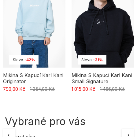
Mikiny s kapucí, jak je známe dnes, mají kořeny v 19. století.
Klíčovou roli při jejich vzniku sehrála značka Champion, která
vytvořila praktické řešení pro pracovníky továrny na mražené
potraviny ve státě New York. Cílem bylo chránit tělo i hlavu před
chladem. Právě tahle praktická rozepínací mikina s kapucí byla
začátkem streetwear módy. Dá se tedy říct, že tenhle dnes tolik
oblíbený kousek má svůj původ v dělnickém prostředí.
Sleva
-42%
Sleva
-31%
Mikina S Kapucí Karl Kani
Mikina S Kapucí Karl Kani
Originator
Small Signature
790,00 Kč
1 354,00 Kč
1 015,00 Kč
1 466,00 Kč
Vybrané pro vás
Zobrazit více