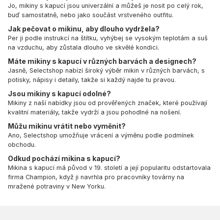
Jo, mikiny s kapucí jsou univerzální a můžeš je nosit po celý rok,
buď samostatně, nebo jako součást vrstveného outfitu.
Jak pečovat o mikinu, aby dlouho vydržela?
Per ji podle instrukcí na štítku, vyhýbej se vysokým teplotám a suš
na vzduchu, aby zůstala dlouho ve skvělé kondici.
Máte mikiny s kapucí v různých barvách a designech?
Jasně, Selectshop nabízí široký výběr mikin v různých barvách, s
potisky, nápisy i detaily, takže si každý najde tu pravou.
Jsou mikiny s kapucí odolné?
Mikiny z naší nabídky jsou od prověřených značek, které používají
kvalitní materiály, takže vydrží a jsou pohodlné na nošení.
Můžu mikinu vrátit nebo vyměnit?
Ano, Selectshop umožňuje vrácení a výměnu podle podmínek
obchodu.
Odkud pochází mikina s kapucí?
Mikina s kapucí má původ v 19. století a její popularitu odstartovala
firma Champion, když ji navrhla pro pracovníky továrny na
mražené potraviny v New Yorku.