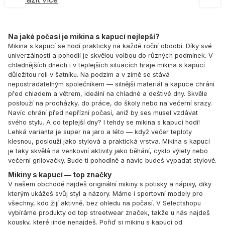
Na jaké počasí je mikina s kapucí nejlepší?
Mikina s kapucí se hodí prakticky na každé roční období. Díky své
univerzálnosti a pohodlí je skvělou volbou do různých podmínek. V
chladnějších dnech i v teplejších situacích hraje mikina s kapucí
důležitou roli v šatníku. Na podzim a v zimě se stává
nepostradatelným společníkem — silnější materiál a kapuce chrání
před chladem a větrem, ideální na chladné a deštivé dny. Skvěle
poslouží na procházky, do práce, do školy nebo na večerní srazy.
Navíc chrání před nepřízní počasí, aniž by ses musel vzdávat
svého stylu. A co teplejší dny? I tehdy se mikina s kapucí hodí!
Lehká varianta je super na jaro a léto — když večer teploty
klesnou, poslouží jako stylová a praktická vrstva. Mikina s kapucí
je taky skvělá na venkovní aktivity jako běhání, cyklo výlety nebo
večerní grilovačky. Bude ti pohodlně a navíc budeš vypadat stylově.
Mikiny s kapucí — top značky
V našem obchodě najdeš originální mikiny s potisky a nápisy, díky
kterým ukážeš svůj styl a názory. Máme i sportovní modely pro
všechny, kdo žijí aktivně, bez ohledu na počasí. V
Selectshopu
vybíráme produkty od top streetwear značek, takže u nás najdeš
kousky, které jinde nenajdeš. Pořiď si mikinu s kapucí od