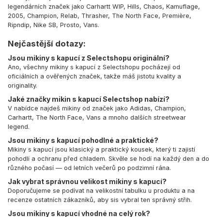
legendárních značek jako
Carhartt WIP
,
Hills
,
Chaos
,
Kamuflage
,
2005
,
Champion
,
Relab
,
Thrasher
,
The North Face
,
Première
,
Ripndip
,
Nike SB
,
Prosto
,
Vans
.
Nejčastější dotazy:
Jsou mikiny s kapucí z Selectshopu originální?
Ano, všechny mikiny s kapucí z Selectshopu pocházejí od
oficiálních a ověřených značek, takže máš jistotu kvality a
originality.
Jaké značky mikin s kapucí Selectshop nabízí?
V nabídce najdeš mikiny od značek jako Adidas, Champion,
Carhartt, The North Face, Vans a mnoho dalších streetwear
legend.
Jsou mikiny s kapucí pohodlné a praktické?
Mikiny s kapucí jsou klasický a praktický kousek, který ti zajistí
pohodlí a ochranu před chladem. Skvěle se hodí na každý den a do
různého počasí — od letních večerů po podzimní rána.
Jak vybrat správnou velikost mikiny s kapucí?
Doporučujeme se podívat na velikostní tabulku u produktu a na
recenze ostatních zákazníků, aby sis vybral ten správný střih.
Jsou mikiny s kapucí vhodné na celý rok?