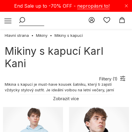
End Sale up to -70% OFF -
nepropásni to!
Hlavní strana
Mikiny
Mikiny s kapucí
Mikiny s kapucí Karl
Kani
Filtery (
1
)
Mikina s kapucí je must-have kousek šatníku, který ti zajistí
vždycky stylový outfit. Je ideální volbou na letní večery, jarní
odpoledne i podzimní rána, takže se určitě vyplatí věnovat výběru
Zobrazit více
toho pravého modelu chvilku času. Vyber si ji pečlivě, aby ti
sloužila celý rok, bez ohledu na počasí! Jestli zrovna hledáš tenhle
nadčasový prvek šatníku, jsi tu správně! V Selectshopu najdeš
širokou nabídku pánských mikin s kapucí. Pojď objevit svět
nejlepších streetwear mikin s kapucí u nás v obchodě.
Mikina s kapucí — klasika šatníku