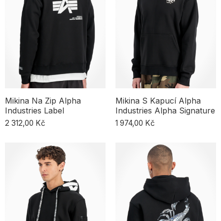
mohli nabídnout mikiny, které vynikají nejen pohodlím, ale i
vzhledem. Model v červené, růžové, fialové, oranžové, žluté nebo
klasické černé barvě s originálním potiskem může být dokonalým
doplňkem tvého městského outfitu. V našem obchodě najdeš
mikiny s kapucí
,
rozepínací mikiny
,
mikiny bez kapuce
i
fleecové
mikiny
. Jedno je jisté – u nás sázíš na top kvalitu.
Mikina Na Zip Alpha
Mikina S Kapucí Alpha
Industries Label
Industries Alpha Signature
2 312,00 Kč
1 974,00 Kč