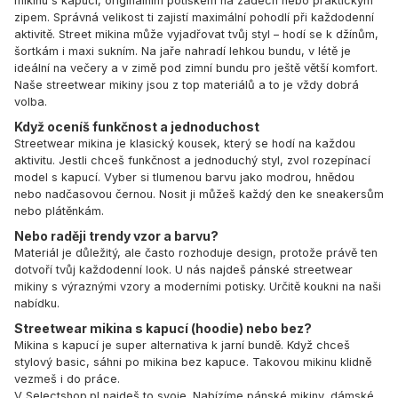
mikinu s kapucí, originálním potiskem na zádech nebo praktickým
zipem. Správná velikost ti zajistí maximální pohodlí při každodenní
aktivitě. Street mikina může vyjadřovat tvůj styl – hodí se k džínům,
šortkám i maxi sukním. Na jaře nahradí lehkou bundu, v létě je
ideální na večery a v zimě pod zimní bundu pro ještě větší komfort.
Naše streetwear mikiny jsou z top materiálů a to je vždy dobrá
volba.
Když oceníš funkčnost a jednoduchost
Streetwear mikina je klasický kousek, který se hodí na každou
aktivitu. Jestli chceš funkčnost a jednoduchý styl, zvol rozepínací
model s kapucí. Vyber si tlumenou barvu jako modrou, hnědou
nebo nadčasovou černou. Nosit ji můžeš každý den ke sneakersům
nebo plátěnkám.
Nebo raději trendy vzor a barvu?
Materiál je důležitý, ale často rozhoduje design, protože právě ten
dotvoří tvůj každodenní look. U nás najdeš pánské streetwear
mikiny s výraznými vzory a moderními potisky. Určitě koukni na naši
nabídku.
Streetwear mikina s kapucí
(
hoodie
) nebo bez?
Mikina s kapucí je super alternativa k jarní bundě. Když chceš
stylový basic, sáhni po
mikina bez kapuce
. Takovou mikinu klidně
vezmeš i do práce.
V Selectshop.pl najdeš to svoje. Nabízíme pánské mikiny, dámské