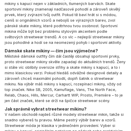
mikiny s kapucí nejen v základních, tlumených barvách. Skate
sportovní mikiny znamenají nadčasové pohodlí a zároveň skvělý
prvek, který zvýrazní tvůj outfit. Pokud tě baví hrát si s módou,
ceníš si originálních vzorů a nebojíš se výrazných barev, zvol
pánské skate mikiny, které podtrhnou tvou osobnost. Sportovní
mikina může být bez problému stylovým akcentem podle
světových streetwear trendů. A co víc – nejlepší streetwear mikiny
jsou pohodlné a hodí se na neomezený pohyb i sportovní aktivity.
Dámské skate mikiny — čím jsou výjimečné?
Městské dámské outfity čím dál častěji obsahují sportovní prvky,
proto streetwear mikiny skvěle zapadají do aktuálních trendů. Ženy
si stále víc oblíbily oversize střihy a skate mikiny s kapucí, a to i
mimo klasickou verzi. Pokud hledáš odvážné designové detaily a
zároveň chceš maximální pohodlí, doplň šatník o streetwear
mikinu. Na výběr máš mikiny s kapucí, rozepínací mikiny, vždy od
top značek.
Nike SB
,
2005
,
Kamuflage
,
Vans
,
The North Face
,
Relab
,
Chaos
,
Hills
,
Mercur
,
Carhartt WIP
,
Prosto
,
Première
– to je
jen část značek, které se drží na špičce streetwear scény.
Jak správně vybrat streetwear mikinu?
V našem obchodě najdeš různé modely streetwear mikin, takže si
snadno vybereš tu pravou. Máme pestrý výběr barev a vzorů.
Streetwear móda je klasika v jedinečném provedení. Vyber si