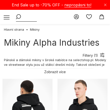
End Sale up to -70% OFF -
nepropásni to!
Hlavní strana
Mikiny
Mikiny Alpha Industries
Filtery (
1
)
Pánské a dámské mikiny v široké nabídce na selectshop.pl. Modely
ve streetwear stylu jsou už stálicí dnešní módy. Takové oblečení je
nejen trendy, ale i maximálně pohodlné a praktické. Zvlášť je ocení
Zobrazit více
ti, kdo chtějí zvládat každodenní aktivity s naprostou lehkostí a
volností. V naší nabídce najdete mikiny značek jako
Carhartt
,
Nike
,
Relab
,
Chaos
a mnoho dalších.
Streetwear mikiny — vsaď na univerzálnost a pohodlí
Pánské a dámské mikiny se vyznačují nejen nadčasovým a
originálním designem, ale také skvělou kvalitou zpracování. V naší
nabídce najdeš streetwear mikiny na každé roční období od
nejlepších světových značek. Sázíme na pestrý sortiment, abychom