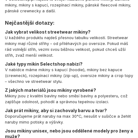
mikiny, mikiny s kapucí, rozepínací mikiny, pánské fleecové mikiny,
pánské crewnecky a další.
Nejčastější dotazy:
Jak vybrat velikost streetwear mikiny?
U každého produktu najdeš přesnou tabulku velikostí. Streetwear
mikiny mají různé střihy – od přiléhavých po oversize. Pokud máš
rád volnější střih, vezmi svou běžnou velikost, pokud chceš užší
střih, zvaž menší velikost.
Jaké typy mikin Selectshop nabízí?
V nabídce máme mikiny s kapucí (hoodie), mikiny bez kapuce
(crewneck), rozepínací mikiny (zip-up), oversize mikiny a crop topy
– všechno ve streetwear stylu.
Z jakých materiálů jsou mikiny vyrobené?
Mikiny jsou z kvalitní bavlny nebo směsí bavlny a polyesteru, což
zajišťuje odolnost, pohodlí a správnou tepelnou izolaci.
Jak prát mikiny, aby si zachovaly barvu a tvar?
Doporučujeme prát naruby na max 30°C, nesušit v sušičce a žehlit
naruby mimo potisky a výšivky.
Jsou mikiny unisex, nebo jsou oddělené modely pro ženy a
muže?