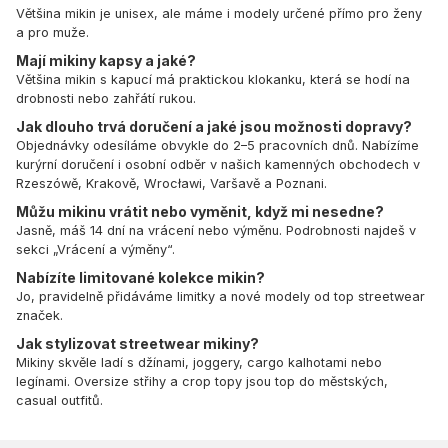
Většina mikin je unisex, ale máme i modely určené přímo pro ženy
a pro muže.
Mají mikiny kapsy a jaké?
Většina mikin s kapucí má praktickou klokanku, která se hodí na
drobnosti nebo zahřátí rukou.
Jak dlouho trvá doručení a jaké jsou možnosti dopravy?
Objednávky odesíláme obvykle do 2–5 pracovních dnů. Nabízíme
kurýrní doručení i osobní odběr v našich kamenných obchodech v
Rzeszówě, Krakově, Wrocławi, Varšavě a Poznani.
Můžu mikinu vrátit nebo vyměnit, když mi nesedne?
Jasně, máš 14 dní na vrácení nebo výměnu. Podrobnosti najdeš v
sekci „Vrácení a výměny“.
Nabízíte limitované kolekce mikin?
Jo, pravidelně přidáváme limitky a nové modely od top streetwear
značek.
Jak stylizovat streetwear mikiny?
Mikiny skvěle ladí s džínami, joggery, cargo kalhotami nebo
legínami. Oversize střihy a crop topy jsou top do městských,
casual outfitů.