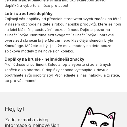
velkém stylu. Prohlédněte si naši nabídku skateboardových
doplňků a vyberte si něco pro sebe!
Letní streetové doplňky
Zajímají vás doplňky od předních streetwearových značek na léto?
V našem obchodě najdete širokou nabídku produktů, které se hodí
na letní bláznění, cestování i bezesné noci. Dejte si pozor na
sluneční brýle. Nabízíme extravagantní sluneční brýle i barevné
oversized sluneční brýle Mercur nebo klasičtější sluneční brýle
Kamuflage. Můžete si být jisti, že mezi modely najdete pouze
špičkové modely z nejnovějších kolekcí.
Doplňky na brusle - nejmódnější značky
Prohlédněte si sortiment Selectshop a vyberte si ze známých
značek a kolaborací. S doplňky snadno vystoupíte z davu a
podtrhnete svůj osobitý styl. Prohlédněte si naši nabídku a zjistěte,
co pro vás máme!
Hej, ty!
Zadej e-mail a získej
informace o nejnovějších