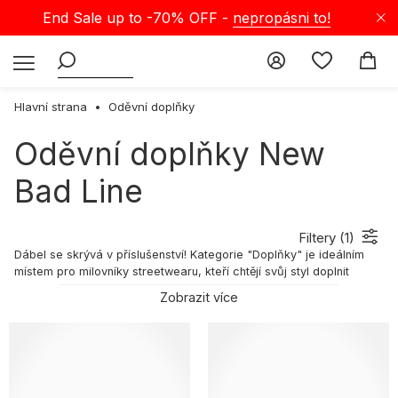
End Sale up to -70% OFF -
nepropásni to!
Hlavní strana
Oděvní doplňky
Oděvní doplňky New
Bad Line
Filtery (
1
)
Dábel se skrývá v příslušenství! Kategorie "Doplňky" je ideálním
místem pro milovníky streetwearu, kteří chtějí svůj styl doplnit
jedinečnými doplňky. V našem obchodě najdete široký výběr
Zobrazit více
nejnovějších trendů, které jsou ideální pro váš každodenní vzhled.
Streetwear doplňky - trendy doplňky pro každý styl
Mezi našimi doplňky najdete mnoho položek, které vám umožní
vystoupit z davu a zdůraznit váš osobitý styl. V naší nabídce
najdete například ponožky, sluneční brýle, pásky, peněženky nebo
odznaky. Všechny naše výrobky pocházejí od špičkových značek,