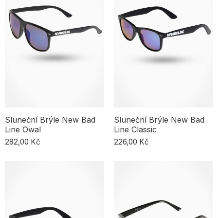
jako jsou Kamuflage, Vans, 2005, Ripndip, Palto, Relab, HUF, Nike,
Premiere nebo Prosto, které jsou známé vysokou kvalitou a
odolností svých výrobků. Můžete si tak být jisti, že doplňky, které si
zakoupíte v našem obchodě, vám vydrží po mnoho sezón. Ať už
hledáte jednoduché, minimalistické doplňky, nebo extravagantnější
kousky, v našem obchodě najdete vše, co potřebujete k vytvoření
svého vysněného streetwearového vzhledu. Prohlédněte si naši
nabídku doplňků a najděte si něco pro sebe!"
Sluneční Brýle New Bad
Sluneční Brýle New Bad
Line Owal
Line Classic
282,00 Kč
226,00 Kč