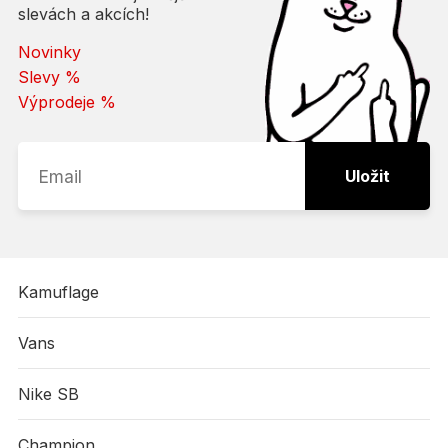
slevách a akcích!
Novinky
Slevy %
Výprodeje %
Uložit
Kamuflage
Vans
Nike SB
Champion