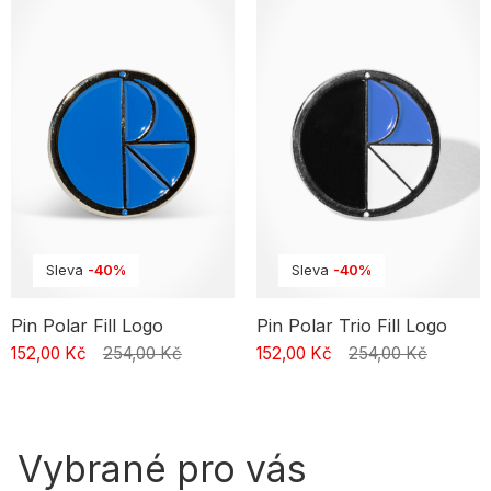
vystoupit z davu a zdůraznit váš osobitý styl. V naší nabídce
najdete například ponožky, sluneční brýle, pásky, peněženky nebo
odznaky. Všechny naše výrobky pocházejí od špičkových značek,
jako jsou Kamuflage, Vans, 2005, Ripndip, Palto, Relab, HUF, Nike,
Premiere nebo Prosto, které jsou známé vysokou kvalitou a
odolností svých výrobků. Můžete si tak být jisti, že doplňky, které si
zakoupíte v našem obchodě, vám vydrží po mnoho sezón. Ať už
hledáte jednoduché, minimalistické doplňky, nebo extravagantnější
kousky, v našem obchodě najdete vše, co potřebujete k vytvoření
svého vysněného streetwearového vzhledu. Prohlédněte si naši
nabídku doplňků a najděte si něco pro sebe!"
Sleva
-40%
Sleva
-40%
Pin Polar Fill Logo
Pin Polar Trio Fill Logo
152,00 Kč
254,00 Kč
152,00 Kč
254,00 Kč
Vybrané pro vás