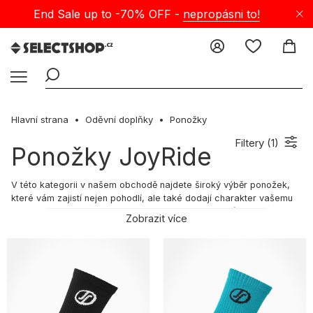
End Sale up to -70% OFF -
nepropásni to!
Hlavní strana
Oděvní doplňky
Ponožky
Filtery (
1
)
Ponožky JoyRide
V této kategorii v našem obchodě najdete široký výběr ponožek,
které vám zajistí nejen pohodlí, ale také dodají charakter vašemu
každodennímu stylingu. Přemýšlíte, jak ozvláštnit svůj každodenní
Zobrazit více
styling? Věnujte pozornost svým doplňkům! Jsou to právě ony,
které dodají streetový styl každému outfitu, i když nemáte moc
času na sestavení vzhledu. Podívejte se, jak může nenápadný
doplněk proměnit váš vzhled! Představujeme vám výběr těch
nejlepších streetwearových ponožek!
sportovní ponožky - čím se vyznačují?
Pánské sportovní ponožky jsou skutečnou nezbytností v šatníku