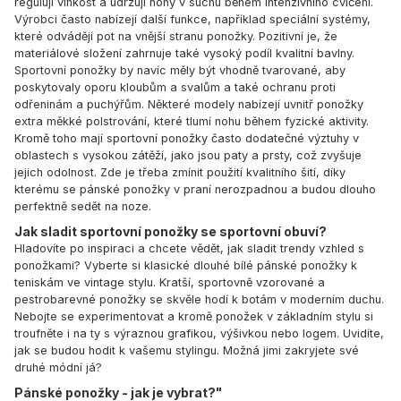
regulují vlhkost a udržují nohy v suchu během intenzivního cvičení.
Výrobci často nabízejí další funkce, například speciální systémy,
které odvádějí pot na vnější stranu ponožky. Pozitivní je, že
materiálové složení zahrnuje také vysoký podíl kvalitní bavlny.
Sportovní ponožky by navíc měly být vhodně tvarované, aby
poskytovaly oporu kloubům a svalům a také ochranu proti
odřeninám a puchýřům. Některé modely nabízejí uvnitř ponožky
extra měkké polstrování, které tlumí nohu během fyzické aktivity.
Kromě toho mají sportovní ponožky často dodatečné výztuhy v
oblastech s vysokou zátěží, jako jsou paty a prsty, což zvyšuje
jejich odolnost. Zde je třeba zmínit použití kvalitního šití, díky
kterému se pánské ponožky v praní nerozpadnou a budou dlouho
perfektně sedět na noze.
Jak sladit sportovní ponožky se sportovní obuví?
Hladovíte po inspiraci a chcete vědět, jak sladit trendy vzhled s
ponožkami? Vyberte si klasické dlouhé bílé pánské ponožky k
teniskám ve vintage stylu. Kratší, sportovně vzorované a
pestrobarevné ponožky se skvěle hodí k botám v moderním duchu.
Nebojte se experimentovat a kromě ponožek v základním stylu si
troufněte i na ty s výraznou grafikou, výšivkou nebo logem. Uvidíte,
jak se budou hodit k vašemu stylingu. Možná jimi zakryjete své
druhé módní já?
Pánské ponožky - jak je vybrat?"