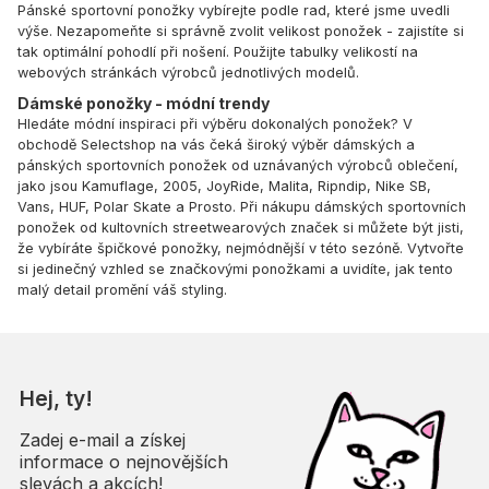
Pánské sportovní ponožky vybírejte podle rad, které jsme uvedli
výše. Nezapomeňte si správně zvolit velikost ponožek - zajistíte si
tak optimální pohodlí při nošení. Použijte tabulky velikostí na
webových stránkách výrobců jednotlivých modelů.
Dámské ponožky - módní trendy
Hledáte módní inspiraci při výběru dokonalých ponožek? V
obchodě Selectshop na vás čeká široký výběr dámských a
pánských sportovních ponožek od uznávaných výrobců oblečení,
jako jsou Kamuflage, 2005, JoyRide, Malita, Ripndip, Nike SB,
Vans, HUF, Polar Skate a Prosto. Při nákupu dámských sportovních
ponožek od kultovních streetwearových značek si můžete být jisti,
že vybíráte špičkové ponožky, nejmódnější v této sezóně. Vytvořte
si jedinečný vzhled se značkovými ponožkami a uvidíte, jak tento
malý detail promění váš styling.
Hej, ty!
Zadej e-mail a získej
informace o nejnovějších
slevách a akcích!