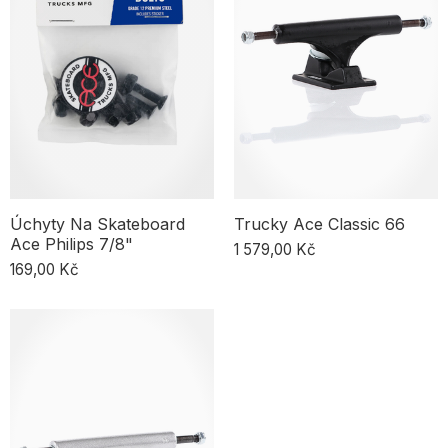
Historie a význam skateboardingu
Skateboard se poprvé objevil v 50. letech v Kalifornii, původně
vyrobený ze dřeva s kovovými kolečky a tvarem surfové desky. V
průběhu let se vyvinul v dynamický sport a životní styl se silnou
komunitou skate kultury, která sdílí módu, hudbu a umění, podporuje
nové členy a posouvá hranice triků.
Trucky Ace Classic 66
Úchyty Na Skateboard
Ace Philips 7/8"
1 579,00 Kč
169,00 Kč