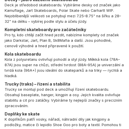
Deck je středobod skateboardu. Vybíráme desky od značek jako
Kamuflage
,
Jart Skateboards
,
Polar Skate
nebo
Carhartt WIP
.
Nejoblíbenější velikosti se pohybují mezi 7.25–8.75" na šířku a 28–
32" na délku – vybírej podle stylu a účelu jízdy.
Kompletní skateboardy pro začátečníky
Pro ty, kdo chtějí začít hned jezdit, nabízíme komplety od značek
jako
Darkstar
,
Jart
,
Plan B
,
Sk8Mafia
a další. Jsou pohodlné,
cenově výhodné a hned připravené k použití.
Kola skateboardu
Kola z polyuretanu ovlivňují pohodlí a styl jízdy. Měkká kola (78A–
87A) jsou super na chůzi, střední tvrdost (88A–95A) je univerzální a
tvrdá kola (96A+) jsou ideální do skateparků a na triky — rychlá a
hladká.
Trucky (traks) – řízení a stabilita
Trucky se montují pod deck a umožňují řízení skateboardu.
Obsahují baseplate, hanger, kingpin a osy. Jejich kvalita ovlivňuje
stabilitu a cit pro zatáčky. Vybíráme ty nejlepší značky s precizním
zpracováním.
Doplňky ke skate
K doplňkům patří vosky, nářadí, náhradní díly jak kingpiny a
podložky, matice či lepidlo Shoe Goo pro boty a textil. Pomohou ti