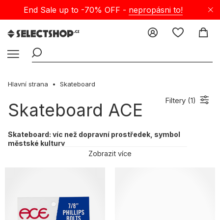
End Sale up to -70% OFF -
nepropásni to!
Hlavní strana
Skateboard
Filtery (
1
)
Skateboard ACE
Skateboard: víc než dopravní prostředek, symbol
městské kultury
Skateboard není jen způsob, jak se dostat z bodu A do B — je to
Zobrazit více
především symbol městské kultury a vyjádření osobního stylu. V
našem Selectshopu najdeš široký výběr skateboardového
vybavení pro začátečníky i pokročilé skaty. Nabízíme desky, kola,
trucky, kompletní skateboardy a doplňky, které nejen skvěle jezdí,
ale i stylově sednou. Objev, co všechno svět skateboardů nabízí od
značek jako
Darkstar
,
Bronson Speed
,
ACE
,
Element
a další.