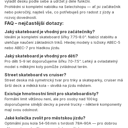
vyladit desku podle sebe a udržet ji déle funkční.
Prohlédni si kompletní nabídku na Selectshopu — ať jsi začátečník
nebo pokročilý, najdeš vše, co potřebuješ pro radost z jízdy a
rozvoj dovedností.
FAQ – nejčastější dotazy:
Jaký skateboard je vhodný pro začátečníky?
Ideální je kompletní skateboard šířky 7.75–8.0". Nabízí stabilitu a
ulehčuje naučení základních triků. Hledej modely s ložisky ABEC-5
nebo ABEC-7 pro hladkou jízdu.
Jaký skateboard je vhodný pro děti?
Pro děti 5–9 let doporučujeme šířku 7.0–7.5". Lehký a ovladatelný
model s měkkými koly pomůže zvládnout terén.
Street skateboard vs cruiser?
Street deska má symetrický tvar pro triky a skateparky, cruiser má
širší deck a měkká kola – skvělá na jízdu městem.
Existuje hmotnostní limit pro skateboardisty?
Formální limit většinou není, ale pro osoby nad 100 kg
doporučujeme silnější decky a pevné trucky – některé komponenty
mají svou odolnost.
Jaké kolečka zvolit pro městskou jízdu?
Optimální jsou kola 54–56 mm s tvrdostí 78A–90A — pro dobrou