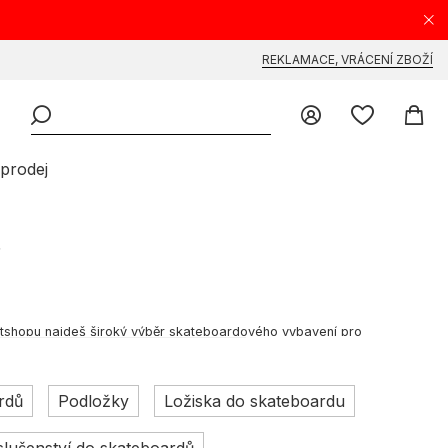
REKLAMACE, VRÁCENÍ ZBOŽÍ
prodej
f
ectshopu najdeš široký výběr skateboardového vybavení pro
 Objev, co všechno svět skateboardů nabízí od značek jako
Darkstar
,
rdů
Podložky
Ložiska do skateboardu
 vyvinul v dynamický sport a životní styl se silnou komunitou skate