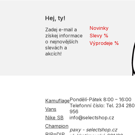
Hej, ty!
Novinky
Zadej e-mail a
získej informace
Slevy %
o nejnovějších
Výprodeje %
slevách a
akcích!
Pondělí-Pátek 8:00 – 16:00
Kamuflage
Telefonní číslo: Tel. 234 280
Vans
956
Nike SB
info@selectshop.cz
Champion
paxy - selectshop.cz
RIPnDIP