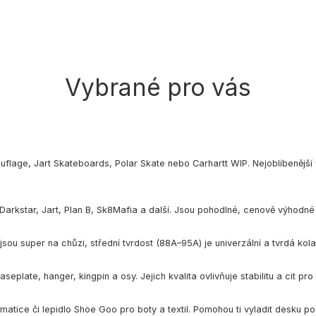
Vybrané pro vás
uflage
,
Jart Skateboards
,
Polar Skate
nebo
Carhartt WIP
. Nejoblíbenější
Darkstar
,
Jart
,
Plan B
,
Sk8Mafia
a další. Jsou pohodlné, cenově výhodné 
 jsou super na chůzi, střední tvrdost (88A–95A) je univerzální a tvrdá kol
eplate, hanger, kingpin a osy. Jejich kvalita ovlivňuje stabilitu a cit p
matice či lepidlo Shoe Goo pro boty a textil. Pomohou ti vyladit desku pod