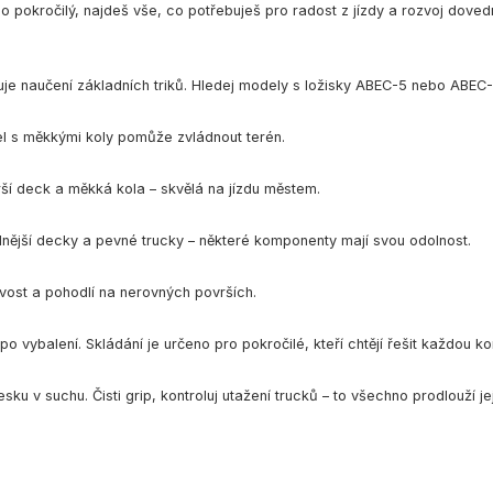
o pokročilý, najdeš vše, co potřebuješ pro radost z jízdy a rozvoj dovedn
ehčuje naučení základních triků. Hledej modely s ložisky ABEC-5 nebo ABEC-
del s měkkými koly pomůže zvládnout terén.
rší deck a měkká kola – skvělá na jízdu městem.
ilnější decky a pevné trucky – některé komponenty mají svou odolnost.
vost a pohodlí na nerovných površích.
 vybalení. Skládání je určeno pro pokročilé, kteří chtějí řešit každou k
sku v suchu. Čisti grip, kontroluj utažení trucků – to všechno prodlouží jej