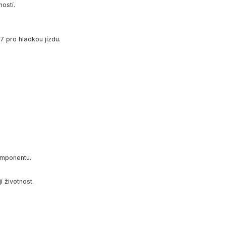
ostí.
7 pro hladkou jízdu.
omponentu.
í životnost.