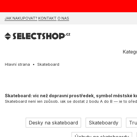
JAK NAKUPOVAT?
KONTAKT
O NAS
Kateg
Hlavní strana
Skateboard
Skateboard: víc než dopravní prostředek, symbol městské k
Skateboard není jen způsob, jak se dostat z bodu A do B — je to pře
začátečníky i pokročilé skaty. Nabízíme desky, kola, trucky, kompletn
Bronson Speed
,
ACE
,
Element
a další.
Historie a význam skateboardingu
Desky na skateboard
Skateboardy
Tr
Skateboard se poprvé objevil v 50. letech v Kalifornii, původně vyrob
kultury, která sdílí módu, hudbu a umění, podporuje nové členy a posou