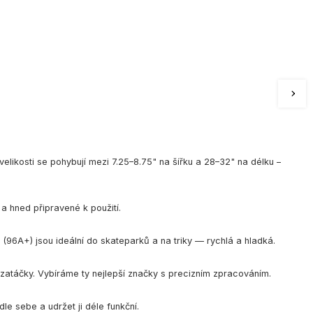
 velikosti se pohybují mezi 7.25–8.75" na šířku a 28–32" na délku –
a hned připravené k použití.
a (96A+) jsou ideální do skateparků a na triky — rychlá a hladká.
ro zatáčky. Vybíráme ty nejlepší značky s precizním zpracováním.
le sebe a udržet ji déle funkční.