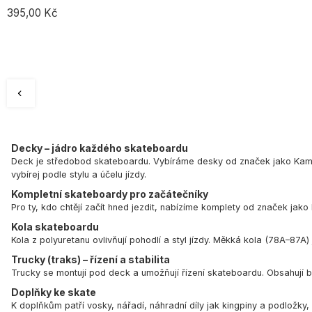
395,00 Kč
Decky – jádro každého skateboardu
Deck je středobod skateboardu. Vybíráme desky od značek jako
Kam
vybírej podle stylu a účelu jízdy.
Kompletní skateboardy pro začátečníky
Pro ty, kdo chtějí začít hned jezdit, nabízíme komplety od značek jako
Kola skateboardu
Kola z polyuretanu ovlivňují pohodlí a styl jízdy. Měkká kola (78A–87A)
Trucky (traks) – řízení a stabilita
Trucky se montují pod deck a umožňují řízení skateboardu. Obsahují bas
Doplňky ke skate
K doplňkům patří vosky, nářadí, náhradní díly jak kingpiny a podložky, 