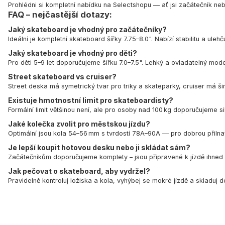
Prohlédni si kompletní nabídku na Selectshopu — ať jsi začátečník neb
FAQ – nejčastější dotazy:
Jaký skateboard je vhodný pro začátečníky?
Ideální je kompletní skateboard šířky 7.75–8.0". Nabízí stabilitu a ul
Jaký skateboard je vhodný pro děti?
Pro děti 5–9 let doporučujeme šířku 7.0–7.5". Lehký a ovladatelný mo
Street skateboard vs cruiser?
Street deska má symetrický tvar pro triky a skateparky, cruiser má ši
Existuje hmotnostní limit pro skateboardisty?
Formální limit většinou není, ale pro osoby nad 100 kg doporučujeme s
Jaké kolečka zvolit pro městskou jízdu?
Optimální jsou kola 54–56 mm s tvrdostí 78A–90A — pro dobrou přilna
Je lepší koupit hotovou desku nebo ji skládat sám?
Začátečníkům doporučujeme komplety – jsou připravené k jízdě ihned po
Jak pečovat o skateboard, aby vydržel?
Pravidelně kontroluj ložiska a kola, vyhýbej se mokré jízdě a skladuj de