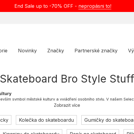
End Sale up to -70% OFF -
nepropásni to!
orie
Novinky
Značky
Partnerské značky
Vý
Skateboard Bro Style Stuf
ultury
devším symbol městské kultury a vyjádření osobního stylu. V našem Sel
í skateboardy a doplňky, které nejen skvěle jezdí, ale i stylově sednou.
Zobrazit více
ucky
Kolečka do skateboardu
Gumičky do skateboa
ený ze dřeva s kovovými kolečky a tvarem surfové desky. V průběhu let se
vá hranice triků.