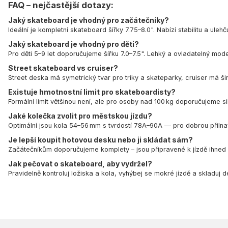
FAQ – nejčastější dotazy:
Jaký skateboard je vhodný pro začátečníky?
Ideální je kompletní skateboard šířky 7.75–8.0". Nabízí stabilitu a ul
Jaký skateboard je vhodný pro děti?
Pro děti 5–9 let doporučujeme šířku 7.0–7.5". Lehký a ovladatelný mo
Street skateboard vs cruiser?
Street deska má symetrický tvar pro triky a skateparky, cruiser má ši
Existuje hmotnostní limit pro skateboardisty?
Formální limit většinou není, ale pro osoby nad 100 kg doporučujeme s
Jaké kolečka zvolit pro městskou jízdu?
Optimální jsou kola 54–56 mm s tvrdostí 78A–90A — pro dobrou přilna
Je lepší koupit hotovou desku nebo ji skládat sám?
Začátečníkům doporučujeme komplety – jsou připravené k jízdě ihned po
Jak pečovat o skateboard, aby vydržel?
Pravidelně kontroluj ložiska a kola, vyhýbej se mokré jízdě a skladuj de