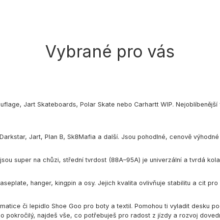
Vybrané pro vás
uflage
,
Jart Skateboards
,
Polar Skate
nebo
Carhartt WIP
. Nejoblíbenější
Darkstar
,
Jart
,
Plan B
,
Sk8Mafia
a další. Jsou pohodlné, cenově výhodné 
 jsou super na chůzi, střední tvrdost (88A–95A) je univerzální a tvrdá kol
eplate, hanger, kingpin a osy. Jejich kvalita ovlivňuje stabilitu a cit p
matice či lepidlo Shoe Goo pro boty a textil. Pomohou ti vyladit desku pod
o pokročilý, najdeš vše, co potřebuješ pro radost z jízdy a rozvoj dovedn