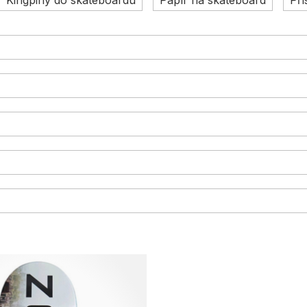
Kingpiny do skateboardu
Papír na skateboard
Pří