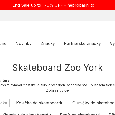
End Sale up to -70% OFF -
nepropásni to!
orie
Novinky
Značky
Partnerské značky
Vý
Skateboard Zoo York
ultury
devším symbol městské kultury a vyjádření osobního stylu. V našem Sel
í skateboardy a doplňky, které nejen skvěle jezdí, ale i stylově sednou.
Zobrazit více
ucky
Kolečka do skateboardu
Gumičky do skateboa
ený ze dřeva s kovovými kolečky a tvarem surfové desky. V průběhu let se
vá hranice triků.