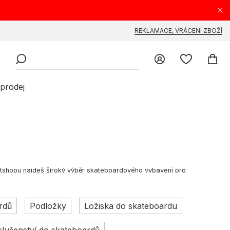
REKLAMACE, VRÁCENÍ ZBOŽÍ
prodej
ectshopu najdeš široký výběr skateboardového vybavení pro
 Objev, co všechno svět skateboardů nabízí od značek jako
Darkstar
,
rdů
Podložky
Ložiska do skateboardu
 vyvinul v dynamický sport a životní styl se silnou komunitou skate