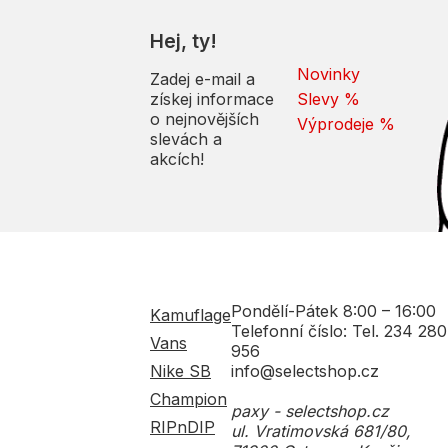
Hej, ty!
Novinky
Zadej e-mail a
získej informace
Slevy %
o nejnovějších
Výprodeje %
slevách a
akcích!
Pondělí-Pátek 8:00 – 16:00
Kamuflage
Telefonní číslo: Tel. 234 280
Vans
956
Nike SB
info@selectshop.cz
Champion
paxy - selectshop.cz
RIPnDIP
ul. Vratimovská 681/80,