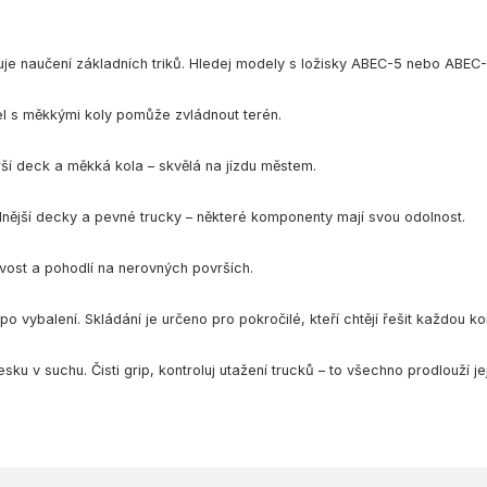
ehčuje naučení základních triků. Hledej modely s ložisky ABEC-5 nebo ABEC-
del s měkkými koly pomůže zvládnout terén.
rší deck a měkká kola – skvělá na jízdu městem.
ilnější decky a pevné trucky – některé komponenty mají svou odolnost.
vost a pohodlí na nerovných površích.
 vybalení. Skládání je určeno pro pokročilé, kteří chtějí řešit každou k
sku v suchu. Čisti grip, kontroluj utažení trucků – to všechno prodlouží jej