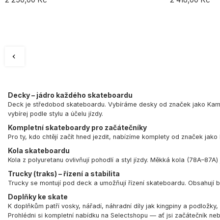
Decky – jádro každého skateboardu
Deck je středobod skateboardu. Vybíráme desky od značek jako
Kam
vybírej podle stylu a účelu jízdy.
Kompletní skateboardy pro začátečníky
Pro ty, kdo chtějí začít hned jezdit, nabízíme komplety od značek jako
Kola skateboardu
Kola z polyuretanu ovlivňují pohodlí a styl jízdy. Měkká kola (78A–87A)
Trucky (traks) – řízení a stabilita
Trucky se montují pod deck a umožňují řízení skateboardu. Obsahují bas
Doplňky ke skate
K doplňkům patří vosky, nářadí, náhradní díly jak kingpiny a podložky, 
Prohlédni si kompletní nabídku na Selectshopu — ať jsi začátečník neb