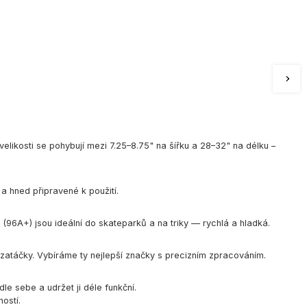
 velikosti se pohybují mezi 7.25–8.75" na šířku a 28–32" na délku –
a hned připravené k použití.
a (96A+) jsou ideální do skateparků a na triky — rychlá a hladká.
ro zatáčky. Vybíráme ty nejlepší značky s precizním zpracováním.
le sebe a udržet ji déle funkční.
ostí.