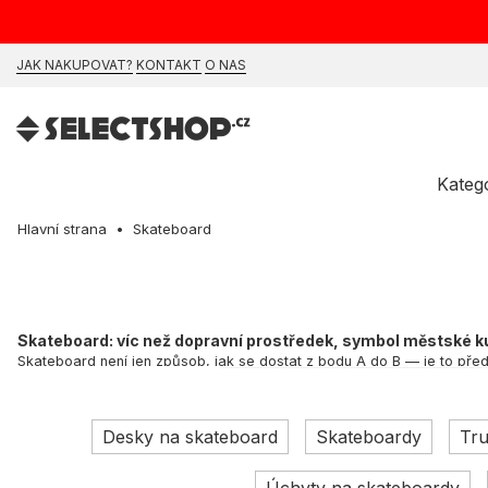
JAK NAKUPOVAT?
KONTAKT
O NAS
Kateg
Hlavní strana
Skateboard
Skateboard: víc než dopravní prostředek, symbol městské k
Skateboard není jen způsob, jak se dostat z bodu A do B — je to pře
začátečníky i pokročilé skaty. Nabízíme desky, kola, trucky, kompletn
Bronson Speed
,
ACE
,
Element
a další.
Historie a význam skateboardingu
Desky na skateboard
Skateboardy
Tr
Skateboard se poprvé objevil v 50. letech v Kalifornii, původně vyrob
kultury, která sdílí módu, hudbu a umění, podporuje nové členy a posou