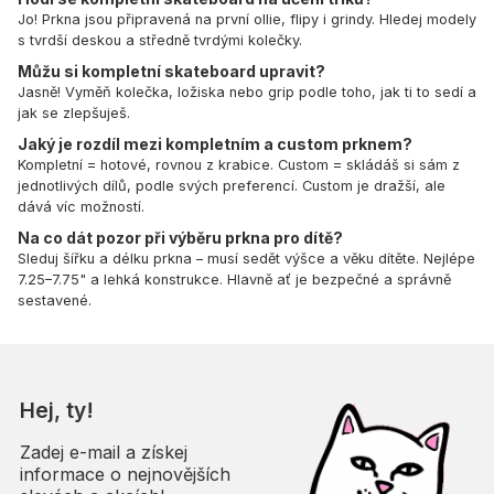
Jo! Prkna jsou připravená na první ollie, flipy i grindy. Hledej modely
s tvrdší deskou a středně tvrdými kolečky.
Můžu si kompletní skateboard upravit?
Jasně! Vyměň kolečka, ložiska nebo grip podle toho, jak ti to sedí a
jak se zlepšuješ.
Jaký je rozdíl mezi kompletním a custom prknem?
Kompletní = hotové, rovnou z krabice. Custom = skládáš si sám z
jednotlivých dílů, podle svých preferencí. Custom je dražší, ale
dává víc možností.
Na co dát pozor při výběru prkna pro dítě?
Sleduj šířku a délku prkna – musí sedět výšce a věku dítěte. Nejlépe
7.25–7.75" a lehká konstrukce. Hlavně ať je bezpečné a správně
sestavené.
Hej, ty!
Zadej e-mail a získej
informace o nejnovějších