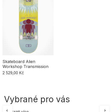
okamžité jízdě – deck, trucky, kolečka, ložiska, grip a montážní
šrouby. Když si koupíš kompletní set, ušetříš čas i peníze a získáš
jistotu, že všechny komponenty do sebe perfektně zapadnou.
Ideální řešení, když začínáš, nebo jako dárek pro někoho blízkého.
Skateboard Alien
Workshop Transmission
2 529,00 Kč
Vybrané pro vás
Zobrazit více