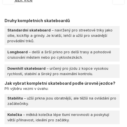
Druhy kompletních skateboardů
Standardní skateboard
– navržený pro streetové triky jako
ollie, kickflip a grindy. Je kratší, lehčí a užší pro snadnější
provádění triků.
Longboard
– delší a širší prkno pro delší trasy a pohodové
cruisování městem nebo po cyklostezkách.
Downhill skateboard
– určený pro jízdu z kopce vysokou
rychlostí, stabilní a široký pro maximální kontrolu.
Jak vybrat kompletní skateboard podle úrovně jezdce?
Při výběru vezmi v úvahu:
Stabilitu
– užší prkna jsou obratnější, ale těžší na ovládání pro
začátečníky.
Kolečka
– měkká kolečka lépe tlumí nerovnosti a poskytují
větší přilnavost, ideální pro začátky.