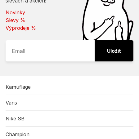
slevách a akcích!
Novinky
Slevy %
Výprodeje %
Uložit
Kamuflage
Vans
Nike SB
Champion