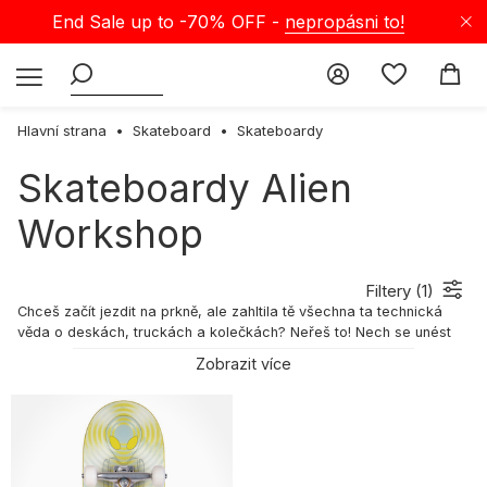
End Sale up to -70% OFF -
nepropásni to!
Hlavní strana
Skateboard
Skateboardy
Skateboardy Alien
Workshop
Filtery (
1
)
Chceš začít jezdit na prkně, ale zahltila tě všechna ta technická
věda o deskách, truckách a kolečkách? Neřeš to! Nech se unést
energií a vychutnej si první jízdy bez toho, abys musel řešit
Zobrazit více
technické detaily. Kup si kompletní skateboard a zjisti, co ti sedí.
Nemusíš ztrácet čas skládáním – rovnou se vrhneš na učení
jízdních technik a prvních triků. Sáhni po řešení, které ti dá křídla!
Mrkni na naši nabídku kompletních skateboardů v Selectshopu!
Co je to kompletní skateboard?
Kompletní skateboard je deska, která obsahuje vše potřebné k