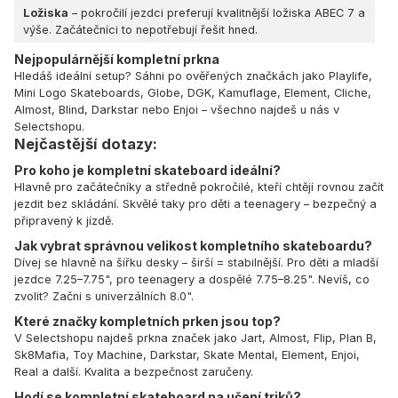
Ložiska
– pokročilí jezdci preferují kvalitnější ložiska ABEC 7 a
výše. Začátečníci to nepotřebují řešit hned.
Nejpopulárnější kompletní prkna
Hledáš ideální setup? Sáhni po ověřených značkách jako Playlife,
Mini Logo Skateboards, Globe, DGK, Kamuflage, Element, Cliche,
Almost, Blind, Darkstar nebo Enjoi – všechno najdeš u nás v
Selectshopu.
Nejčastější dotazy:
Pro koho je kompletní skateboard ideální?
Hlavně pro začátečníky a středně pokročilé, kteří chtějí rovnou začít
jezdit bez skládání. Skvělé taky pro děti a teenagery – bezpečný a
připravený k jízdě.
Jak vybrat správnou velikost kompletního skateboardu?
Dívej se hlavně na šířku desky – širší = stabilnější. Pro děti a mladší
jezdce 7.25–7.75", pro teenagery a dospělé 7.75–8.25". Nevíš, co
zvolit? Začni s univerzálních 8.0".
Které značky kompletních prken jsou top?
V Selectshopu najdeš prkna značek jako Jart, Almost, Flip, Plan B,
Sk8Mafia, Toy Machine, Darkstar, Skate Mental, Element, Enjoi,
Real a další. Kvalita a bezpečnost zaručeny.
Hodí se kompletní skateboard na učení triků?