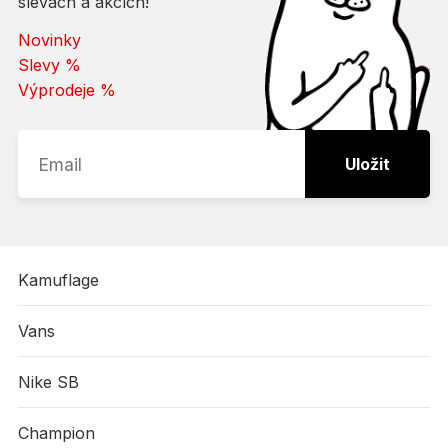
slevách a akcích!
Novinky
Slevy %
Výprodeje %
Uložit
Kamuflage
Vans
Nike SB
Champion