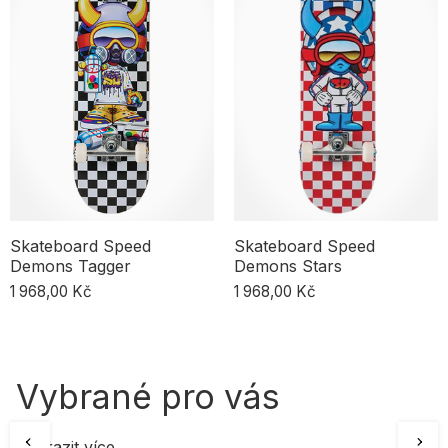
okamžité jízdě – deck, trucky, kolečka, ložiska, grip a montážní
šrouby. Když si koupíš kompletní set, ušetříš čas i peníze a získáš
jistotu, že všechny komponenty do sebe perfektně zapadnou.
Ideální řešení, když začínáš, nebo jako dárek pro někoho blízkého.
Skateboard Speed
Skateboard Speed
Demons Tagger
Demons Stars
1 968,00 Kč
1 968,00 Kč
Vybrané pro vás
Zobrazit více