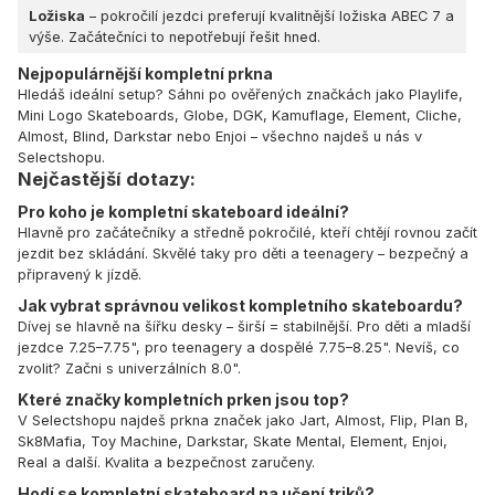
Ložiska
– pokročilí jezdci preferují kvalitnější ložiska ABEC 7 a
výše. Začátečníci to nepotřebují řešit hned.
Nejpopulárnější kompletní prkna
Hledáš ideální setup? Sáhni po ověřených značkách jako Playlife,
Mini Logo Skateboards, Globe, DGK, Kamuflage, Element, Cliche,
Almost, Blind, Darkstar nebo Enjoi – všechno najdeš u nás v
Selectshopu.
Nejčastější dotazy:
Pro koho je kompletní skateboard ideální?
Hlavně pro začátečníky a středně pokročilé, kteří chtějí rovnou začít
jezdit bez skládání. Skvělé taky pro děti a teenagery – bezpečný a
připravený k jízdě.
Jak vybrat správnou velikost kompletního skateboardu?
Dívej se hlavně na šířku desky – širší = stabilnější. Pro děti a mladší
jezdce 7.25–7.75", pro teenagery a dospělé 7.75–8.25". Nevíš, co
zvolit? Začni s univerzálních 8.0".
Které značky kompletních prken jsou top?
V Selectshopu najdeš prkna značek jako Jart, Almost, Flip, Plan B,
Sk8Mafia, Toy Machine, Darkstar, Skate Mental, Element, Enjoi,
Real a další. Kvalita a bezpečnost zaručeny.
Hodí se kompletní skateboard na učení triků?