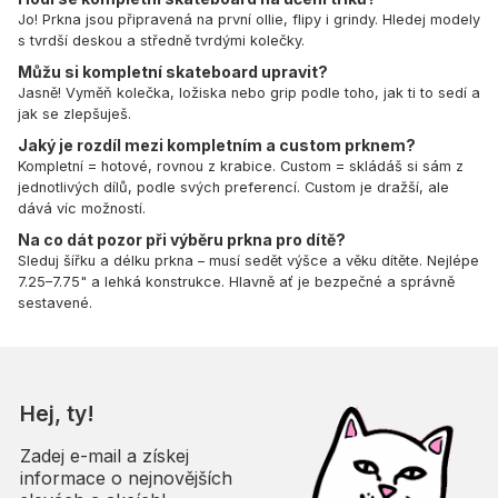
Jo! Prkna jsou připravená na první ollie, flipy i grindy. Hledej modely
s tvrdší deskou a středně tvrdými kolečky.
Můžu si kompletní skateboard upravit?
Jasně! Vyměň kolečka, ložiska nebo grip podle toho, jak ti to sedí a
jak se zlepšuješ.
Jaký je rozdíl mezi kompletním a custom prknem?
Kompletní = hotové, rovnou z krabice. Custom = skládáš si sám z
jednotlivých dílů, podle svých preferencí. Custom je dražší, ale
dává víc možností.
Na co dát pozor při výběru prkna pro dítě?
Sleduj šířku a délku prkna – musí sedět výšce a věku dítěte. Nejlépe
7.25–7.75" a lehká konstrukce. Hlavně ať je bezpečné a správně
sestavené.
Hej, ty!
Zadej e-mail a získej
informace o nejnovějších