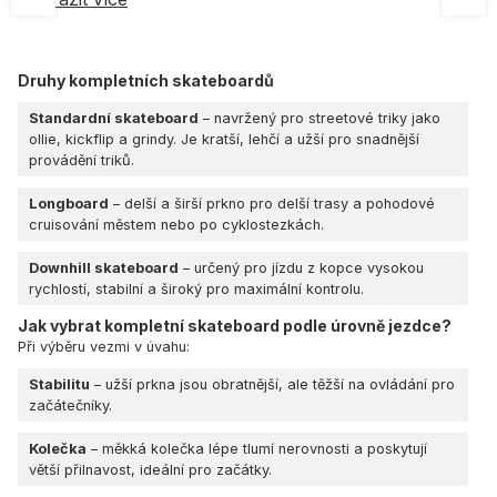
Druhy kompletních skateboardů
Standardní skateboard
– navržený pro streetové triky jako
ollie, kickflip a grindy. Je kratší, lehčí a užší pro snadnější
provádění triků.
Longboard
– delší a širší prkno pro delší trasy a pohodové
cruisování městem nebo po cyklostezkách.
Downhill skateboard
– určený pro jízdu z kopce vysokou
rychlostí, stabilní a široký pro maximální kontrolu.
Jak vybrat kompletní skateboard podle úrovně jezdce?
Při výběru vezmi v úvahu:
Stabilitu
– užší prkna jsou obratnější, ale těžší na ovládání pro
začátečníky.
Kolečka
– měkká kolečka lépe tlumí nerovnosti a poskytují
větší přilnavost, ideální pro začátky.