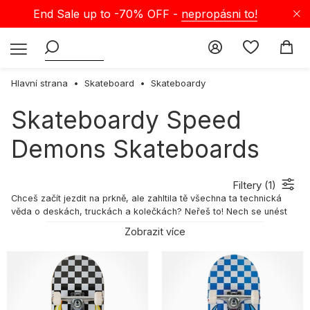
End Sale up to -70% OFF -
nepropásni to!
Hlavní strana
Skateboard
Skateboardy
Skateboardy Speed
Demons Skateboards
Filtery (
1
)
Chceš začít jezdit na prkně, ale zahltila tě všechna ta technická
věda o deskách, truckách a kolečkách? Neřeš to! Nech se unést
energií a vychutnej si první jízdy bez toho, abys musel řešit
Zobrazit více
technické detaily. Kup si kompletní skateboard a zjisti, co ti sedí.
Nemusíš ztrácet čas skládáním – rovnou se vrhneš na učení
jízdních technik a prvních triků. Sáhni po řešení, které ti dá křídla!
Mrkni na naši nabídku kompletních skateboardů v Selectshopu!
Co je to kompletní skateboard?
Kompletní skateboard je deska, která obsahuje vše potřebné k