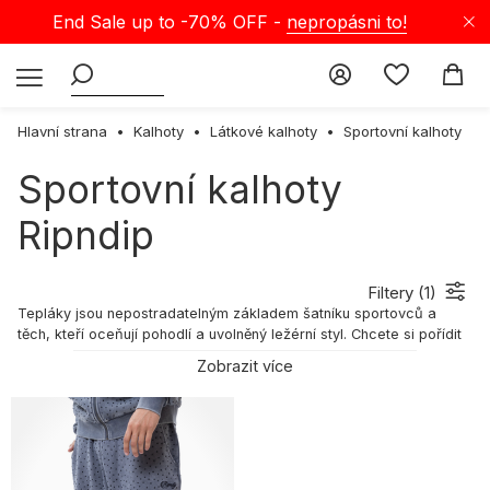
End Sale up to -70% OFF -
nepropásni to!
Hlavní strana
Kalhoty
Látkové kalhoty
Sportovní kalhoty
Sportovní kalhoty
Ripndip
Filtery (
1
)
Tepláky jsou nepostradatelným základem šatníku sportovců a
těch, kteří oceňují pohodlí a uvolněný ležérní styl. Chcete si pořídit
další pár pohodlných a univerzálních teplákových kalhot? Pak jste
Zobrazit více
na správném místě! V obchodě Selectshop najdete teplákové
kalhoty od nejlepších streetwearových značek. Připravte se na
nákup a přečtěte si, jaké ultrapohodlné teplákové kalhoty pro vás
budou tou nejlepší volbou.
Teplákové kalhoty - vlastnosti
Je těžké si představit streetwearového muže, který nemá ve svém