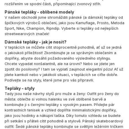
rozšířením ve spodní části, připomínající zvonový střih.
Pánské tepláky - oblíbené modely
V našem obchodě jsme shromáždili pánské (a dámské) tepláky od
špičkových výrobců oblečení, jako jsou
Kamuflage
,
Prosto
,
Metoda
Sport
,
Nike
,
Champion
,
Ripndip
. Vyberte si tepláky od nejlepších
streetwearových značek!
Dámské tepláky - jak je nosit?
V teplácích se můžete cítit stoprocentně pohodlně, ať už se jedná
o jakoukoli příležitost! Zkombinujte je se správným oblečením a
doplňky, abyste dosáhli požadovaného výsledného stylingu.
Chcete vypadat nonšalantně, ale na úrovni? Nebo se jdete jen
zpotit do posilovny? I tam se vyplatí zaujmout elegantní pózu! Ať už
jdete kamkoli nebo v jakékoli situaci, v teplácích se ciťte dobře.
Podívejte se na styly, které jsme pro vás připravili.
Tepláky - styly
Tady jsou naše návrhy stylů pro muže a ženy: Outfit pro ženy do
města: oblečte si volnou halenku ve své oblíbené barvě a
kombinujte ji s černými tepláky s vysokým pasem. Přidejte pár
kontrastních tenisek a vzhled doplňte minimalistickými doplňky,
jako jsou hodinky a nákupní taška. Díky tomuto vzhledu se budete
při setkání s přáteli cítit pohodlně a stylově. Pánský skateboardový
outfit: Šedé pánské tepláky kombinujte se světlým ležérním tričkem