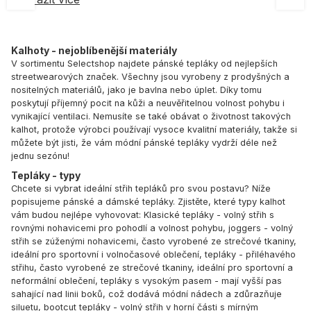
Kalhoty - nejoblíbenější materiály
V sortimentu Selectshop najdete pánské tepláky od nejlepších
streetwearových značek. Všechny jsou vyrobeny z prodyšných a
nositelných materiálů, jako je bavlna nebo úplet. Díky tomu
poskytují příjemný pocit na kůži a neuvěřitelnou volnost pohybu i
vynikající ventilaci. Nemusíte se také obávat o životnost takových
kalhot, protože výrobci používají vysoce kvalitní materiály, takže si
můžete být jisti, že vám módní pánské tepláky vydrží déle než
jednu sezónu!
Tepláky - typy
Chcete si vybrat ideální střih tepláků pro svou postavu? Níže
popisujeme pánské a dámské tepláky. Zjistěte, které typy kalhot
vám budou nejlépe vyhovovat: Klasické tepláky - volný střih s
rovnými nohavicemi pro pohodlí a volnost pohybu, joggers - volný
střih se zúženými nohavicemi, často vyrobené ze strečové tkaniny,
ideální pro sportovní i volnočasové oblečení, tepláky - přiléhavého
střihu, často vyrobené ze strečové tkaniny, ideální pro sportovní a
neformální oblečení, tepláky s vysokým pasem - mají vyšší pas
sahající nad linii boků, což dodává módní nádech a zdůrazňuje
siluetu, bootcut tepláky - volný střih v horní části s mírným