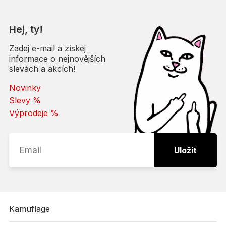
Hej, ty!
Zadej e-mail a získej
informace o nejnovějších
slevách a akcích!
Novinky
Slevy %
Výprodeje %
Uložit
Kamuflage