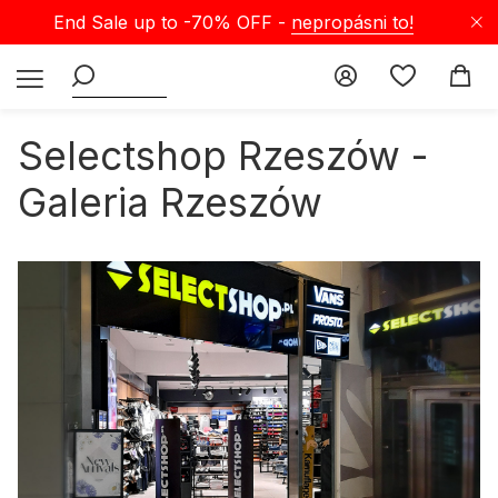
End Sale up to -70% OFF -
nepropásni to!
Selectshop Rzeszów -
Galeria Rzeszów