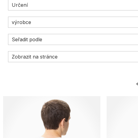
Určení
zpracováno s ohledem na pohodlí a super vzhled. Tyto produkty skvěl
výrobce
Seřadit podle
Zobrazit na stránce