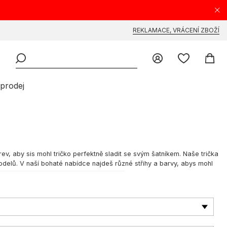
REKLAMACE, VRÁCENÍ ZBOŽÍ
prodej
rev, aby sis mohl tričko perfektně sladit se svým šatníkem. Naše trička
odelů. V naší bohaté nabídce najdeš různé střihy a barvy, abys mohl
 Thrasher, které nabízejí širokou škálu triček navržených přímo pro
esně podle tvého stylu. Pánská oversize trička, slim fit nebo něco mezi –
jí sportovní charakter s moderní elegancí. Značky jako
Carhartt WIP
,
é jsou symbolem kvality a inovace. Každé tričko je pečlivě