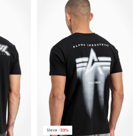
Sleva
-33%