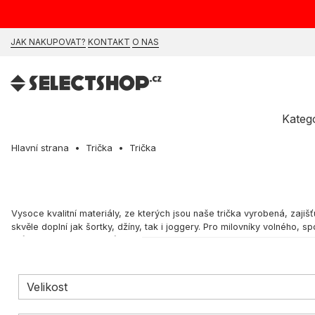
JAK NAKUPOVAT?
KONTAKT
O NAS
Kateg
Hlavní strana
Trička
Trička
Vysoce kvalitní materiály, ze kterých jsou naše trička vyrobená, zajiš
skvěle doplní jak šortky, džíny, tak i joggery. Pro milovníky volnéh
svůj výběr přesně přizpůsobit svým potřebám a vkusu. Kupuj pánská i
Skate tričko – co ho charakterizuje?
Trička s potisky spojenými se skateboardingem jsou ideální volbou pro
Velikost
skatery. Stejně jako styl jízdy na prkně je různorodý, tak i trička – mů
volba je na tobě. Streetwear tričko na tebe čeká v našem obchodě! V 
Chaos
,
Dickies
,
Dissaray
,
DMGG
,
Hills
,
New Era
, Nike,
Premiere
,
Rela