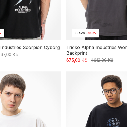
%
Sleva
-33%
 Industries Scorpion Cyborg
Tričko Alpha Industries Wo
Backprint
237,00 Kč
675,00 Kč
1 012,00 Kč