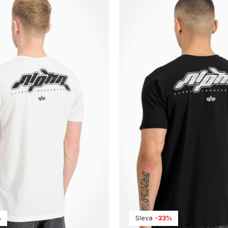
%
Sleva
-33%