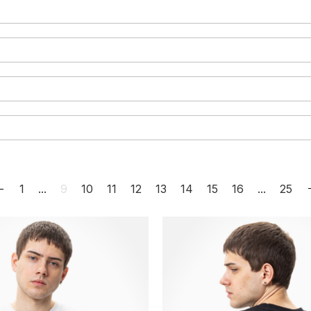
e zapadnou do letní atmosféry – vzdušné látky a propracované detaily.
1
...
9
10
11
12
13
14
15
16
...
25