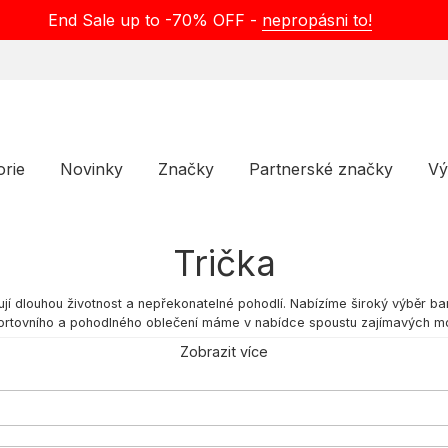
End Sale up to -70% OFF -
nepropásni to!
orie
Novinky
Značky
Partnerské značky
Vý
Trička
ťují dlouhou životnost a nepřekonatelné pohodlí. Nabízíme široký výběr ba
o, sportovního a pohodlného oblečení máme v nabídce spoustu zajímavých m
 dámská trička na Selectshop!
Zobrazit více
 fanoušky tohoto stylu. Na trhu najdeš spoustu značek jako Nike SB nebo
žeš vybírat z různých střihů, velikostí, materiálů a vzorů, aby ti seděly př
nabídce najdeš tričko Nike, pánská trička i dámská trička, která kombinu
b
,
RipNDip
,
The North Face
,
Vans
a
Wasted Paris
dodávají produkty, kter