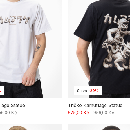
%
Sleva
-29%
lage Statue
Tričko Kamuflage Statue
56,00 Kč
675,00 Kč
956,00 Kč