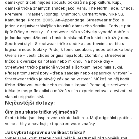
dámských triček najdeš spoustu odkazů na pop kulturu. Kupuj
dámská trička známých značek jako:
Vans
,
The North Face
,
Chaos
,
Premiere
,
Thrasher
,
Ripndip
,
Champion
,
Carhartt WIP
,
Nike SB
,
Kamuflage
,
Prosto
,
2005
,
An-Appendage
. Streetwear tričko je
jeden z nejuniverzálnějších kousků dámského šatníku. Tady je pár
tipů: Džíny a tenisky – Streetwear tričko vždycky vypadá dobře s
jednoduchými džínami a basic teniskami. Perfektní na každý den.
Sportovní styl – Streetwear tričko sedí ke sportovnímu outfitu s
legínami nebo tepláky. Přidej k tomu sneakersy nebo běžecké boty.
Oversize – Jestli chceš originálnější look, zkombinuj streetwear
tričko s oversize kalhotami nebo mikinou. Na horké dny –
Streetwear tričko parádně vypadá s šortkami nebo mini sukní.
Přidej k tomu letní boty – třeba sandály nebo espadrilky. Vrstvení –
Streetwear tričko je skvělý základ na vrstvení. Můžeš na něj hodit
třeba džínovou bundu nebo mikinu s kapucí. Pamatuj, streetwear
tričko je mega flexibilní a můžeš s ním experimentovat a vytvořit si
vlastní originální styl.
Nejčastější dotazy:
Čím jsou skate trička výjimečná?
Skate trička jsou inspirována skate kulturou. Mají originální grafiku,
volné střihy a navrhují je top streetwear značky.
Jak vybrat správnou velikost trička?
Vyber si velikost, kterou nosíš běžně. Jestli máš rád volnější styl,