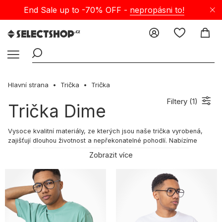
End Sale up to -70% OFF -
nepropásni to!
Hlavní strana
Trička
Trička
Filtery (
1
)
Trička Dime
Vysoce kvalitní materiály, ze kterých jsou naše trička vyrobená,
zajišťují dlouhou životnost a nepřekonatelné pohodlí. Nabízíme
široký výběr barev, aby sis mohl tričko perfektně sladit se svým
Zobrazit více
šatníkem. Naše trička skvěle doplní jak šortky, džíny, tak i joggery.
Pro milovníky volného, sportovního a pohodlného oblečení máme v
nabídce spoustu zajímavých modelů. V naší bohaté nabídce najdeš
různé střihy a barvy, abys mohl svůj výběr přesně přizpůsobit svým
potřebám a vkusu. Kupuj pánská i dámská trička na Selectshop!
Skate tričko – co ho charakterizuje?
Trička s potisky spojenými se skateboardingem jsou ideální volbou