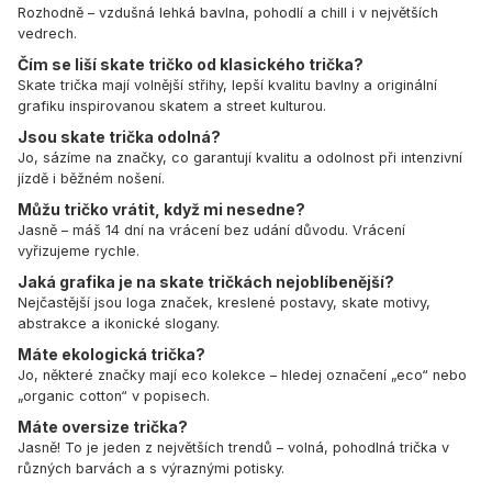
Rozhodně – vzdušná lehká bavlna, pohodlí a chill i v největších
vedrech.
Čím se liší skate tričko od klasického trička?
Skate trička mají volnější střihy, lepší kvalitu bavlny a originální
grafiku inspirovanou skatem a street kulturou.
Jsou skate trička odolná?
Jo, sázíme na značky, co garantují kvalitu a odolnost při intenzivní
jízdě i běžném nošení.
Můžu tričko vrátit, když mi nesedne?
Jasně – máš 14 dní na vrácení bez udání důvodu. Vrácení
vyřizujeme rychle.
Jaká grafika je na skate tričkách nejoblíbenější?
Nejčastější jsou loga značek, kreslené postavy, skate motivy,
abstrakce a ikonické slogany.
Máte ekologická trička?
Jo, některé značky mají eco kolekce – hledej označení „eco“ nebo
„organic cotton“ v popisech.
Máte oversize trička?
Jasně! To je jeden z největších trendů – volná, pohodlná trička v
různých barvách a s výraznými potisky.