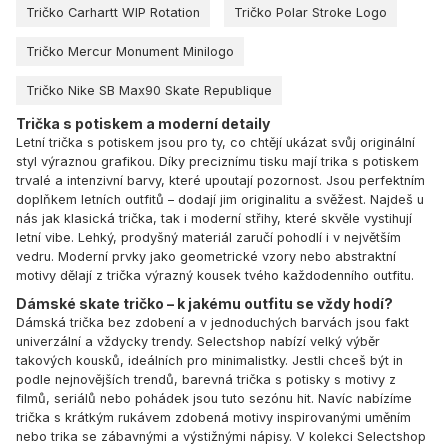
Tričko Carhartt WIP Rotation
Tričko Polar Stroke Logo
Tričko Mercur Monument Minilogo
Tričko Nike SB Max90 Skate Republique
Trička s potiskem a moderní detaily
Letní trička s potiskem jsou pro ty, co chtějí ukázat svůj originální
styl výraznou grafikou. Díky preciznímu tisku mají trika s potiskem
trvalé a intenzivní barvy, které upoutají pozornost. Jsou perfektním
doplňkem letních outfitů – dodají jim originalitu a svěžest. Najdeš u
nás jak klasická trička, tak i moderní střihy, které skvěle vystihují
letní vibe. Lehký, prodyšný materiál zaručí pohodlí i v největším
vedru. Moderní prvky jako geometrické vzory nebo abstraktní
motivy dělají z trička výrazný kousek tvého každodenního outfitu.
Dámské skate tričko – k jakému outfitu se vždy hodí?
Dámská trička bez zdobení a v jednoduchých barvách jsou fakt
univerzální a vždycky trendy. Selectshop nabízí velký výběr
takových kousků, ideálních pro minimalistky. Jestli chceš být in
podle nejnovějších trendů, barevná trička s potisky s motivy z
filmů, seriálů nebo pohádek jsou tuto sezónu hit. Navíc nabízíme
trička s krátkým rukávem zdobená motivy inspirovanými uměním
nebo trika se zábavnými a výstižnými nápisy. V kolekci Selectshop