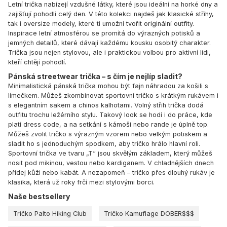
Letní trička nabízejí vzdušné látky, které jsou ideální na horké dny a
zajišťují pohodlí celý den. V této kolekci najdeš jak klasické střihy,
tak i oversize modely, které ti umožní tvořit originální outfity.
Inspirace letní atmosférou se promítá do výrazných potisků a
jemných detailů, které dávají každému kousku osobitý charakter.
Trička jsou nejen stylovou, ale i praktickou volbou pro aktivní lidi,
kteří chtějí pohodlí.
Pánská streetwear trička – s čím je nejlíp sladit?
Minimalistická pánská trička mohou být fajn náhradou za košili s
límečkem. Můžeš zkombinovat sportovní tričko s krátkým rukávem i
s elegantním sakem a chinos kalhotami. Volný střih trička dodá
outfitu trochu ležérního stylu. Takový look se hodí i do práce, kde
platí dress code, a na setkání s kámoši nebo rande je úplně top.
Můžeš zvolit tričko s výrazným vzorem nebo velkým potiskem a
sladit ho s jednoduchým spodkem, aby tričko hrálo hlavní roli.
Sportovní trička ve tvaru „T“ jsou skvělým základem, který můžeš
nosit pod mikinou, vestou nebo kardiganem. V chladnějších dnech
přidej kůži nebo kabát. A nezapomeň – tričko přes dlouhý rukáv je
klasika, která už roky frčí mezi stylovými borci.
Naše bestsellery
Tričko Palto Hiking Club
Tričko Kamuflage DOBER$$$