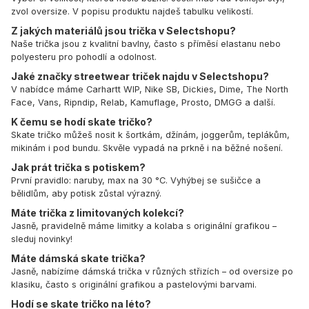
zvol oversize. V popisu produktu najdeš tabulku velikostí.
Z jakých materiálů jsou trička v Selectshopu?
Naše trička jsou z kvalitní bavlny, často s příměsí elastanu nebo
polyesteru pro pohodlí a odolnost.
Jaké značky streetwear triček najdu v Selectshopu?
V nabídce máme Carhartt WIP, Nike SB, Dickies, Dime, The North
Face, Vans, Ripndip, Relab, Kamuflage, Prosto, DMGG a další.
K čemu se hodí skate tričko?
Skate tričko můžeš nosit k šortkám, džínám, joggerům, teplákům,
mikinám i pod bundu. Skvěle vypadá na prkně i na běžné nošení.
Jak prát trička s potiskem?
První pravidlo: naruby, max na 30 °C. Vyhýbej se sušičce a
bělidlům, aby potisk zůstal výrazný.
Máte trička z limitovaných kolekcí?
Jasně, pravidelně máme limitky a kolaba s originální grafikou –
sleduj novinky!
Máte dámská skate trička?
Jasně, nabízíme dámská trička v různých střizích – od oversize po
klasiku, často s originální grafikou a pastelovými barvami.
Hodí se skate tričko na léto?