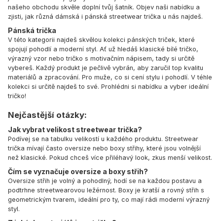
našeho obchodu skvěle doplní tvůj šatník. Objev naši nabídku a
zjisti, jak různá dámská i pánská streetwear trička u nás najdeš.
Pánská trička
V této kategorii najdeš skvělou kolekci pánských triček, které
spojují pohodlí a moderní styl. Ať už hledáš klasické bílé tričko,
výrazný vzor nebo tričko s motivačním nápisem, tady si určitě
vybereš. Každý produkt je pečlivě vybrán, aby zaručil top kvalitu
materiálů a zpracování. Pro muže, co si cení stylu i pohodlí. V téhle
kolekci si určitě najdeš to své. Prohlédni si nabídku a vyber ideální
tričko!
Nejčastější otázky:
Jak vybrat velikost streetwear trička?
Podívej se na tabulku velikostí u každého produktu. Streetwear
trička mívají často oversize nebo boxy střihy, které jsou volnější
než klasické. Pokud chceš více přiléhavý look, zkus menší velikost.
Čím se vyznačuje oversize a boxy střih?
Oversize střih je volný a pohodlný, hodí se na každou postavu a
podtrhne streetwearovou ležérnost. Boxy je kratší a rovný střih s
geometrickým tvarem, ideální pro ty, co mají rádi moderní výrazný
styl.