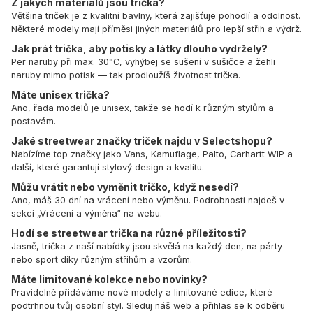
Z jakých materiálů jsou trička?
Většina triček je z kvalitní bavlny, která zajišťuje pohodlí a odolnost.
Některé modely mají příměsi jiných materiálů pro lepší střih a výdrž.
Jak prát trička, aby potisky a látky dlouho vydržely?
Per naruby při max. 30°C, vyhýbej se sušení v sušičce a žehli
naruby mimo potisk — tak prodloužíš životnost trička.
Máte unisex trička?
Ano, řada modelů je unisex, takže se hodí k různým stylům a
postavám.
Jaké streetwear značky triček najdu v Selectshopu?
Nabízíme top značky jako Vans, Kamuflage, Palto, Carhartt WIP a
další, které garantují stylový design a kvalitu.
Můžu vrátit nebo vyměnit tričko, když nesedí?
Ano, máš 30 dní na vrácení nebo výměnu. Podrobnosti najdeš v
sekci „Vrácení a výměna“ na webu.
Hodí se streetwear trička na různé příležitosti?
Jasně, trička z naší nabídky jsou skvělá na každý den, na párty
nebo sport díky různým střihům a vzorům.
Máte limitované kolekce nebo novinky?
Pravidelně přidáváme nové modely a limitované edice, které
podtrhnou tvůj osobní styl. Sleduj náš web a přihlas se k odběru