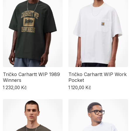
V naší nabídce nechybí trička v oversize střihu. Právě tyto modely
jsou dnes nejvíc trendy a hodí se na každou postavu. Pokud sázíš
na nadčasový charakter každého kousku svého šatníku, ceníš si
pohodlí, volnosti a ležérního stylu nejen při sportu, ale i při každé
jiné aktivitě, oversize střih je trefa do černého. Streetwear volná
trička, která vypadají větší, zdůrazní tvůj jedinečný styl bez ohledu
na roční období. Trendy jasně ukazují, že se vyplatí je mít ve skříni.
Ať už pánské nebo dámské tričko, hodí se k mikině, džínům,
joggerům nebo cargo kalhotám. V létě pak skvěle sednou ke
kraťasům nebo maxi i mini sukním.
Tričko Carhartt WIP 1989
Tričko Carhartt WIP Work
Winners
Pocket
1 232,00 Kč
1 120,00 Kč