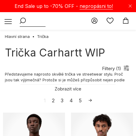
End Sale up to -70% OFF -
nepropásni to!
Hlavní strana
Trička
Trička Carhartt WIP
Filtery (
1
)
Představujeme naprosto skvělé trička ve streetwear stylu. Proč
jsou tak výjimečná? Protože si je můžeš přizpůsobit nejen podle
svého osobního stylu, ale i na každou příležitost. Když zvolíš
Zobrazit více
pánská trička, stanou se základem každodenního outfitu, zatímco
streetwear trička s originálním potiskem skvěle doplní tvůj look.
1
2
3
4
5
Vyjádří tvoji osobnost a odliší tě v davu velkoměsta. V této
kategorii najdeš módní a kvalitní pánská, dámská i dětská trička.
Vyber si z desítek modelů triček s krátkým rukávem, klasická nebo
s logem, díky kterým tvůj outfit bude odpovídat nejnovějším
trendům městské sportovní módy.
Oversize střih — charakteristika