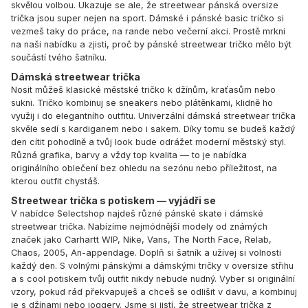
skvělou volbou. Ukazuje se ale, že streetwear pánská oversize
trička jsou super nejen na sport. Dámské i pánské basic tričko si
vezmeš taky do práce, na rande nebo večerní akci. Prostě mrkni
na naši nabídku a zjisti, proč by pánské streetwear tričko mělo být
součástí tvého šatníku.
Dámská streetwear trička
Nosit můžeš klasické městské tričko k džínům, kraťasům nebo
sukni. Tričko kombinuj se sneakers nebo plátěnkami, klidně ho
využij i do elegantního outfitu. Univerzální dámská streetwear trička
skvěle sedí s kardiganem nebo i sakem. Díky tomu se budeš každý
den cítit pohodlně a tvůj look bude odrážet moderní městský styl.
Různá grafika, barvy a vždy top kvalita — to je nabídka
originálního oblečení bez ohledu na sezónu nebo příležitost, na
kterou outfit chystáš.
Streetwear trička s potiskem — vyjádři se
V nabídce Selectshop najdeš různé pánské skate i dámské
streetwear trička. Nabízíme nejmódnější modely od známých
značek jako
Carhartt WIP
,
Nike
,
Vans
,
The North Face
,
Relab
,
Chaos
,
2005
,
An-appendage
. Doplň si šatník a užívej si volnosti
každý den. S volnými pánskými a dámskými tričky v oversize střihu
a s cool potiskem tvůj outfit nikdy nebude nudný. Vyber si originální
vzory, pokud rád překvapuješ a chceš se odlišit v davu, a kombinuj
je s džínami nebo joggery. Jsme si jistí, že streetwear trička z