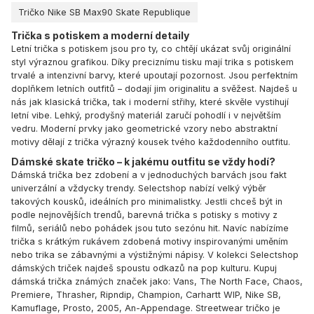
Tričko Nike SB Max90 Skate Republique
Trička s potiskem a moderní detaily
Letní trička s potiskem jsou pro ty, co chtějí ukázat svůj originální
styl výraznou grafikou. Díky preciznímu tisku mají trika s potiskem
trvalé a intenzivní barvy, které upoutají pozornost. Jsou perfektním
doplňkem letních outfitů – dodají jim originalitu a svěžest. Najdeš u
nás jak klasická trička, tak i moderní střihy, které skvěle vystihují
letní vibe. Lehký, prodyšný materiál zaručí pohodlí i v největším
vedru. Moderní prvky jako geometrické vzory nebo abstraktní
motivy dělají z trička výrazný kousek tvého každodenního outfitu.
Dámské skate tričko – k jakému outfitu se vždy hodí?
Dámská trička bez zdobení a v jednoduchých barvách jsou fakt
univerzální a vždycky trendy. Selectshop nabízí velký výběr
takových kousků, ideálních pro minimalistky. Jestli chceš být in
podle nejnovějších trendů, barevná trička s potisky s motivy z
filmů, seriálů nebo pohádek jsou tuto sezónu hit. Navíc nabízíme
trička s krátkým rukávem zdobená motivy inspirovanými uměním
nebo trika se zábavnými a výstižnými nápisy. V kolekci Selectshop
dámských triček najdeš spoustu odkazů na pop kulturu. Kupuj
dámská trička známých značek jako:
Vans
,
The North Face
,
Chaos
,
Premiere
,
Thrasher
,
Ripndip
,
Champion
,
Carhartt WIP
,
Nike SB
,
Kamuflage
,
Prosto
,
2005
,
An-Appendage
. Streetwear tričko je