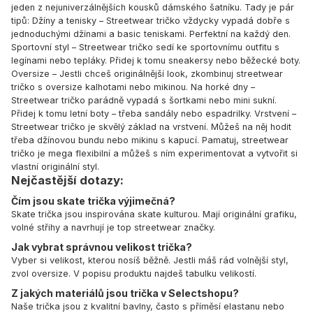
jeden z nejuniverzálnějších kousků dámského šatníku. Tady je pár
tipů: Džíny a tenisky – Streetwear tričko vždycky vypadá dobře s
jednoduchými džínami a basic teniskami. Perfektní na každý den.
Sportovní styl – Streetwear tričko sedí ke sportovnímu outfitu s
legínami nebo tepláky. Přidej k tomu sneakersy nebo běžecké boty.
Oversize – Jestli chceš originálnější look, zkombinuj streetwear
tričko s oversize kalhotami nebo mikinou. Na horké dny –
Streetwear tričko parádně vypadá s šortkami nebo mini sukní.
Přidej k tomu letní boty – třeba sandály nebo espadrilky. Vrstvení –
Streetwear tričko je skvělý základ na vrstvení. Můžeš na něj hodit
třeba džínovou bundu nebo mikinu s kapucí. Pamatuj, streetwear
tričko je mega flexibilní a můžeš s ním experimentovat a vytvořit si
vlastní originální styl.
Nejčastější dotazy:
Čím jsou skate trička výjimečná?
Skate trička jsou inspirována skate kulturou. Mají originální grafiku,
volné střihy a navrhují je top streetwear značky.
Jak vybrat správnou velikost trička?
Vyber si velikost, kterou nosíš běžně. Jestli máš rád volnější styl,
zvol oversize. V popisu produktu najdeš tabulku velikostí.
Z jakých materiálů jsou trička v Selectshopu?
Naše trička jsou z kvalitní bavlny, často s příměsí elastanu nebo