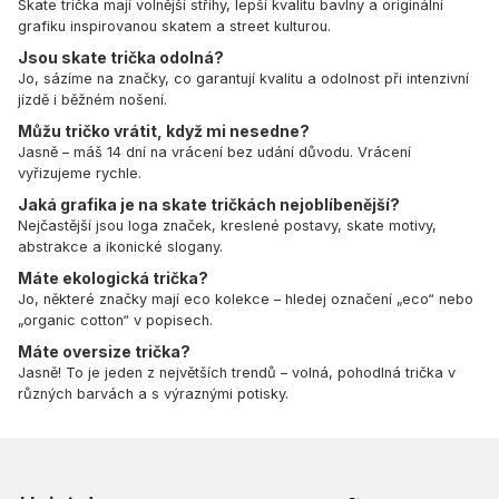
Skate trička mají volnější střihy, lepší kvalitu bavlny a originální
grafiku inspirovanou skatem a street kulturou.
Jsou skate trička odolná?
Jo, sázíme na značky, co garantují kvalitu a odolnost při intenzivní
jízdě i běžném nošení.
Můžu tričko vrátit, když mi nesedne?
Jasně – máš 14 dní na vrácení bez udání důvodu. Vrácení
vyřizujeme rychle.
Jaká grafika je na skate tričkách nejoblíbenější?
Nejčastější jsou loga značek, kreslené postavy, skate motivy,
abstrakce a ikonické slogany.
Máte ekologická trička?
Jo, některé značky mají eco kolekce – hledej označení „eco“ nebo
„organic cotton“ v popisech.
Máte oversize trička?
Jasně! To je jeden z největších trendů – volná, pohodlná trička v
různých barvách a s výraznými potisky.