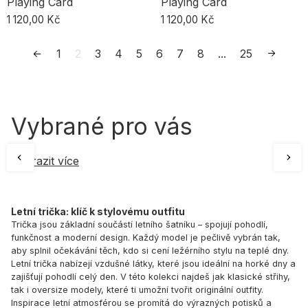
Playing Card
Playing Card
1 120,00 Kč
1 120,00 Kč
1
2
3
4
5
6
7
8
...
25
Vybrané pro vás
Zobrazit více
Letní trička: klíč k stylovému outfitu
Trička jsou základní součástí letního šatníku – spojují pohodlí,
funkčnost a moderní design. Každý model je pečlivě vybrán tak,
aby splnil očekávání těch, kdo si cení ležérního stylu na teplé dny.
Letní trička nabízejí vzdušné látky, které jsou ideální na horké dny a
zajišťují pohodlí celý den. V této kolekci najdeš jak klasické střihy,
tak i oversize modely, které ti umožní tvořit originální outfity.
Inspirace letní atmosférou se promítá do výrazných potisků a