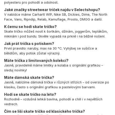
polyesteru pro pohodlí a odolnost.
Jaké značky streetwear triček najdu v Selectshopu?
V nabídce máme Carhartt WIP, Nike SB, Dickies, Dime, The North
Face, Vans, Ripndip, Relab, Kamuflage, Prosto, DMGG a další.
K čemu se hodí skate tričko?
Skate tričko můžeš nosit k šortkám, džínám, joggerům, teplákům,
mikinám i pod bundu. Skvěle vypadá na prkně i na běžné nošení.
Jak prát trička s potiskem?
První pravidlo: naruby, max na 30 °C. Vyhýbej se sušičce a
bělidlům, aby potisk zůstal výrazný.
Máte trička z limitovaných kolekcí?
Jasně, pravidelně máme limitky a kolaba s originální grafikou –
sleduj novinky!
Máte dámská skate trička?
Jasně, nabízíme dámská trička v různých střizích – od oversize po
klasiku, často s originální grafikou a pastelovými barvami.
Hodí se skate tričko na léto?
Rozhodně – vzdušná lehká bavlna, pohodlí a chill i v největších
vedrech.
Čím se liší skate tričko od klasického trička?