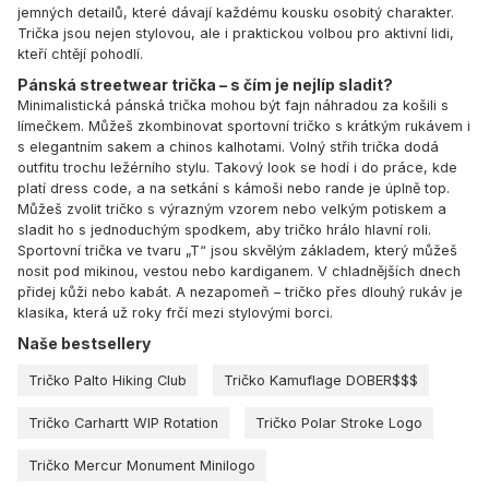
jemných detailů, které dávají každému kousku osobitý charakter.
Trička jsou nejen stylovou, ale i praktickou volbou pro aktivní lidi,
kteří chtějí pohodlí.
Pánská streetwear trička – s čím je nejlíp sladit?
Minimalistická pánská trička mohou být fajn náhradou za košili s
límečkem. Můžeš zkombinovat sportovní tričko s krátkým rukávem i
s elegantním sakem a chinos kalhotami. Volný střih trička dodá
outfitu trochu ležérního stylu. Takový look se hodí i do práce, kde
platí dress code, a na setkání s kámoši nebo rande je úplně top.
Můžeš zvolit tričko s výrazným vzorem nebo velkým potiskem a
sladit ho s jednoduchým spodkem, aby tričko hrálo hlavní roli.
Sportovní trička ve tvaru „T“ jsou skvělým základem, který můžeš
nosit pod mikinou, vestou nebo kardiganem. V chladnějších dnech
přidej kůži nebo kabát. A nezapomeň – tričko přes dlouhý rukáv je
klasika, která už roky frčí mezi stylovými borci.
Naše bestsellery
Tričko Palto Hiking Club
Tričko Kamuflage DOBER$$$
Tričko Carhartt WIP Rotation
Tričko Polar Stroke Logo
Tričko Mercur Monument Minilogo