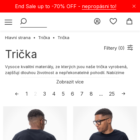
End Sale up to -70% OFF -
nepropásni to!
Hlavní strana
Trička
Trička
Filtery (
0
)
Trička
Vysoce kvalitní materiály, ze kterých jsou naše trička vyrobená,
zajišťují dlouhou životnost a nepřekonatelné pohodlí. Nabízíme
široký výběr barev, aby sis mohl tričko perfektně sladit se svým
Zobrazit více
šatníkem. Naše trička skvěle doplní jak šortky, džíny, tak i joggery.
Pro milovníky volného, sportovního a pohodlného oblečení máme v
1
2
3
4
5
6
7
8
...
25
nabídce spoustu zajímavých modelů. V naší bohaté nabídce najdeš
různé střihy a barvy, abys mohl svůj výběr přesně přizpůsobit svým
potřebám a vkusu. Kupuj pánská i dámská trička na Selectshop!
Skate tričko – co ho charakterizuje?
Trička s potisky spojenými se skateboardingem jsou ideální volbou
pro fanoušky tohoto stylu. Na trhu najdeš spoustu značek jako Nike
SB nebo Thrasher, které nabízejí širokou škálu triček navržených