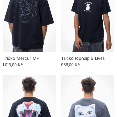
přímo pro skatery. Stejně jako styl jízdy na prkně je různorodý, tak i
trička – můžeš vybírat z různých střihů, velikostí, materiálů a vzorů,
aby ti seděly přesně podle tvého stylu. Pánská oversize trička, slim
fit nebo něco mezi – volba je na tobě. Streetwear tričko na tebe
čeká v našem obchodě! V nabídce najdeš tričko Nike, pánská
trička i dámská trička, která kombinují sportovní charakter s
moderní elegancí. Značky jako
Carhartt WIP
,
Chaos
,
Dickies
,
Dissaray
,
DMGG
,
Hills
,
New Era
, Nike,
Premiere
,
Relab
,
RipNDip
,
The North Face
,
Vans
a
Wasted Paris
dodávají produkty, které jsou
symbolem kvality a inovace. Každé tričko je pečlivě zpracováno s
ohledem na pohodlí a super vzhled. Tyto produkty skvěle zapadnou
do letní atmosféry – vzdušné látky a propracované detaily.
Tričko Mercur MP
Tričko Ripndip 9 Lives
1 013,00 Kč
956,00 Kč