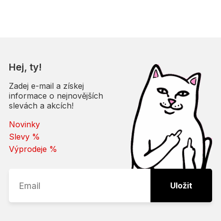
41 ⅓
4067907133985
42
4067907135248
42 ⅔
4067907135224
43 ⅓
4067907135293
Hej, ty!
44
4067907135255
Zadej e-mail a získej
informace o nejnovějších
44 ⅔
4067907135286
slevách a akcích!
45 ⅓
4067907134012
Novinky
Slevy %
46
4067907135330
Výprodeje %
46 ⅔
4067907134005
47 ⅓
4067907135316
Uložit
48
4067907133978