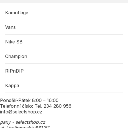
Informace o výrobci
Kamuflage
ADIDAS AG
Adi-Dassler-Straße 1
Vans
91074 Herzogenaurach
Germany
Nike SB
+49 9132 84 0
Champion
Podmiot odpwiedzialny
RIPnDIP
adidas Polsko S.p.z o.o.
Ul. Żwirki i Wigury 18A
Kappa
02-092 Warszawa
Polska
Pondělí-Pátek 8:00 – 16:00
serviceinfo@onlineshop.adidas.com
Telefonní číslo: Tel. 234 280 956
info@selectshop.cz
paxy - selectshop.cz
ul. Vratimovská 681/80,