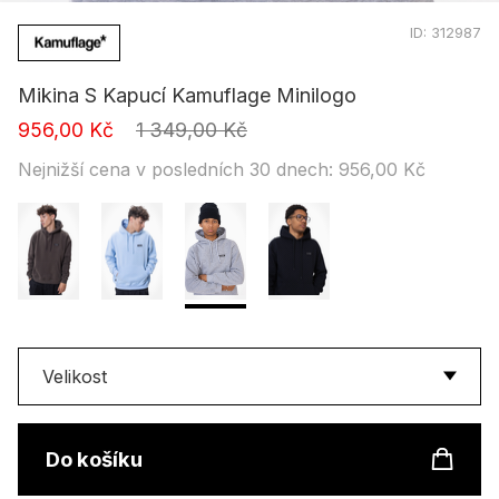
ID:
312987
Mikina S Kapucí Kamuflage Minilogo
956,00 Kč
1 349,00 Kč
Nejnižší cena v posledních 30 dnech: 956,00 Kč
Velikost
do košíku