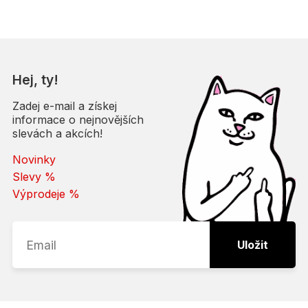
P.W. RAPU
ul. Boya-Żeleńskiego 11
35-105 Rzeszów
Odpovědná osoba
Hej, ty!
Zadej e-mail a získej
P.W. RAPU
informace o nejnovějších
ul. Boya-Żeleńskiego 11
slevách a akcích!
35-105 Rzeszów
Novinky
Polska
Slevy %
e-mail:
info@kamuflage.pl
Výprodeje %
Uložit