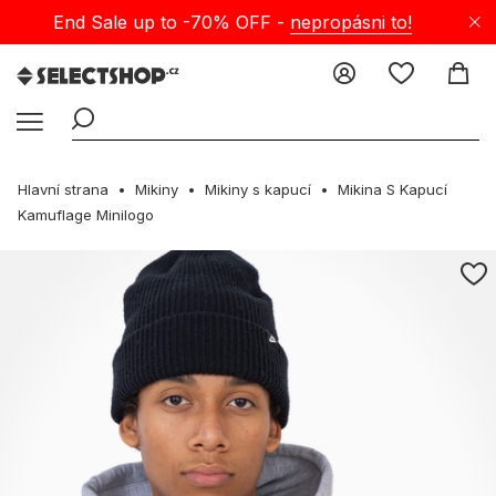
End Sale up to -70% OFF -
nepropásni to!
Hlavní strana
Mikiny
Mikiny s kapucí
Mikina S Kapucí
Kamuflage Minilogo